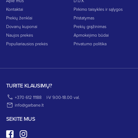
Apie mus
D.U.K
Kontaktai
Pirkimo taisyklės ir sąlygos
Prekių ženklai
Pristatymas
Dovanų kuponai
Prekių grąžinimas
Naujos prekės
Apmokėjimo būdai
Populiariausios prekės
Privatumo politika
TURITE KLAUSIMŲ?
+370 612 11188
I-V 9.00-18.00 val.
info@garbane.lt
SEKITE MUS