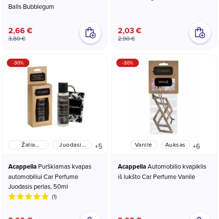
Balls Bubblegum
2,66 €
2,03 €
3,80 €
2,90 €
-30%
-30%
Žalia
Juodasis
Vanilė
Auksas
+5
+6
Arbata
perlas
Acappella
Purškiamas kvapas
Acappella
Automobilio kvapiklis
automobiliui Car Perfume
iš lukšto Car Perfume Vanilė
Juodasis perlas, 50ml
(1)