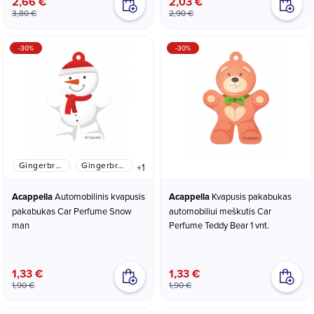
2,66 €
2,03 €
3,80 €
2,90 €
-30%
-30%
Gingerbread
Gingerbread
+1
girl
boy
Acappella
Automobilinis kvapusis
Acappella
Kvapusis pakabukas
pakabukas Car Perfume Snow
automobiliui meškutis Car
man
Perfume Teddy Bear 1 vnt.
1,33 €
1,33 €
1,90 €
1,90 €