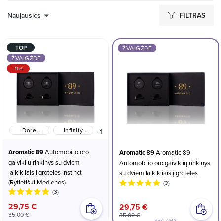
Naujausios
FILTRAS
TOP
ŽVAIGŽDĖ
ŽVAIGŽDĖ
-15%
Dore
Infinity
+1
(Gėlių-
Flow
Vaisių)
(Rytietiški-
Aromatic 89
Automobilio oro
Aromatic 89
Aromatic 89
Gėlių)
gaiviklių rinkinys su dviem
Automobilio oro gaiviklių rinkinys
laikikliais į groteles Instinct
su dviem laikikliais į groteles
(Rytietiški-Medienos)
(3)
(3)
29,75 €
29,75 €
35,00 €
35,00 €