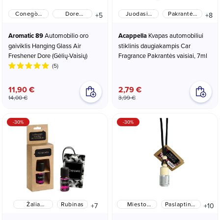
Conegòn
Dore
Juodasis
Pakrantės
+5
+8
(Gėlių ir
(Gėlių-
perlas
vaisiai
Vaisių)
Vaisių)
Aromatic 89
Automobilio oro
Acappella
Kvapas automobiliui
gaiviklis Hanging Glass Air
stiklinis daugiakampis Car
Freshener Dore (Gėlių-Vaisių)
Fragrance Pakrantės vaisiai, 7ml
(5)
11,90 €
2,79 €
14,00 €
3,99 €
-30%
-30%
Žalia
Rubinas
Miesto
Paslaptingi
+7
+10
Arbata
legenda
rytai