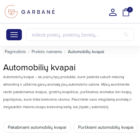
0
Pagrindinis
Prekės namams
Automobilių kvapai
Automobilių kvapai
Automobilių kvapai – tai įvairių tipų produktai, kurie padeda sukurti malonią
atmosferą ir užtikrina gaivų aromatą jūsų automobilio salone. Mūsų asortimente
rasite pakabinamus kvapus, grotelių kvapiklius, purškiamus aromatus bei kvapų
papildymus, kurie tinka kiekvieno skoniui. Pasirinkite savo mėgstamą aromatą ir
mėgaukitės maloniu kvapu kiekvieną kartą, kai įlipate į automobilį.
Pakabinami automobilių kvapai
Purškiami automobilių kvapai