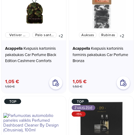
Vetiver &
Palo santo
Auksas
Rubinas
+2
+2
Cedarwood
&
Sandalwood
Acappella
Kvapusis kartoninis
Acappella
Kvapusis kartoninis
pakabukas Car Perfume Black
forminis pakabukas Car Perfume
Edition Cashmere Comforts
Bronza
1,05 €
1,05 €
1,50 €
1,50 €
TOP
TOP
ŽVAIGŽDĖ
-15%