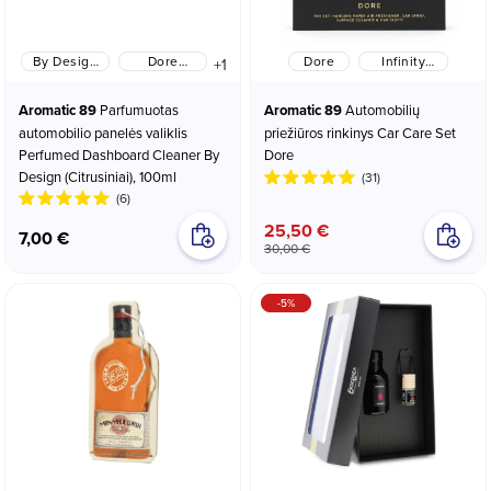
By Design
Dore
Dore
Infinity
+1
(Citrusiniai)
(Gėlių-
Flow
Vaisių)
Aromatic 89
Parfumuotas
Aromatic 89
Automobilių
automobilio panelės valiklis
priežiūros rinkinys Car Care Set
Perfumed Dashboard Cleaner By
Dore
Design (Citrusiniai), 100ml
(31)
(6)
25,50 €
7,00 €
30,00 €
-5%