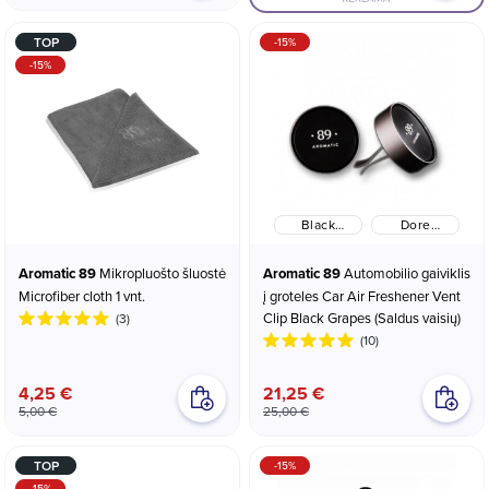
TOP
-15%
-15%
Black
Dore
Grapes
(Gėlių-
(Saldus
Vaisių)
Aromatic 89
Mikropluošto šluostė
Aromatic 89
Automobilio gaiviklis
vaisių)
Microfiber cloth 1 vnt.
į groteles Car Air Freshener Vent
Clip Black Grapes (Saldus vaisių)
(3)
(10)
4,25 €
21,25 €
5,00 €
25,00 €
TOP
-15%
-15%