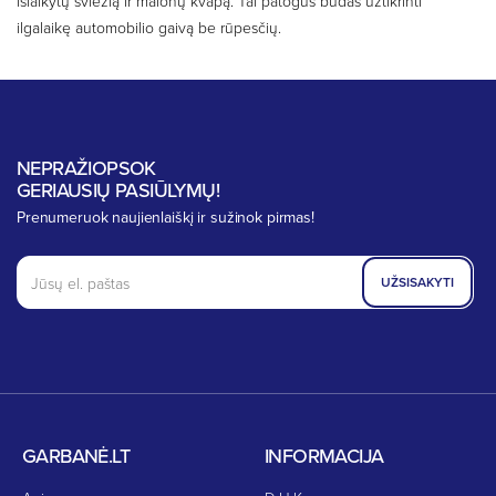
išlaikytų šviežią ir malonų kvapą. Tai patogus būdas užtikrinti
ilgalaikę automobilio gaivą be rūpesčių.
NEPRAŽIOPSOK
GERIAUSIŲ PASIŪLYMŲ!
Prenumeruok naujienlaiškį ir sužinok pirmas!
UŽSISAKYTI
GARBANĖ.LT
INFORMACIJA