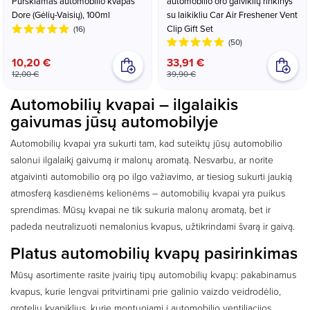
Purškiamas automobilio kvapas
automobilio oro gaiviklių rinkinys
Dore (Gėlių-Vaisių), 100ml
su laikikliu Car Air Freshener Vent
Clip Gift Set
(16)
(50)
10,20 €
33,91 €
12,00 €
39,90 €
Automobilių kvapai – ilgalaikis
gaivumas jūsų automobilyje
Automobilių kvapai yra sukurti tam, kad suteiktų jūsų automobilio
salonui ilgalaikį gaivumą ir malonų aromatą. Nesvarbu, ar norite
atgaivinti automobilio orą po ilgo važiavimo, ar tiesiog sukurti jaukią
atmosferą kasdienėms kelionėms – automobilių kvapai yra puikus
sprendimas. Mūsų kvapai ne tik sukuria malonų aromatą, bet ir
padeda neutralizuoti nemalonius kvapus, užtikrindami švarą ir gaivą.
Platus automobilių kvapų pasirinkimas
Mūsų asortimente rasite įvairių tipų automobilių kvapų: pakabinamus
kvapus, kurie lengvai pritvirtinami prie galinio vaizdo veidrodėlio,
grotelių kvapiklius, kurie montuojami į automobilio ventiliacijos