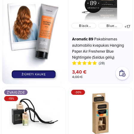
Black
Blue
+17
Grapes
Nightingale
(Saldus
(Saldus
Aromatic 89
Pakabinamas
vaisių)
gėlių)
automobilio kvapukas Hanging
Paper Air Freshener Blue
Nightingale (Saldus gėlių)
(28)
3,40 €
4,00 €
ŽVAIGŽDĖ
-30%
-15%