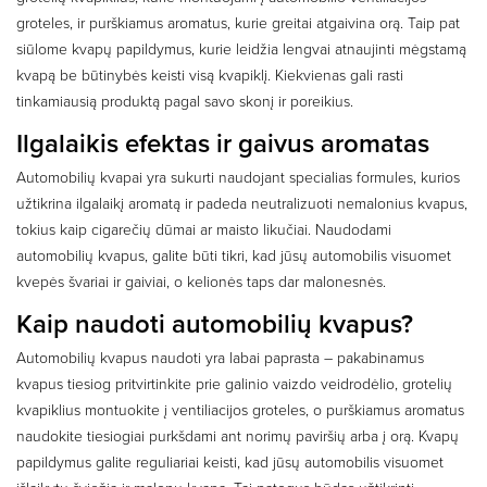
groteles, ir purškiamus aromatus, kurie greitai atgaivina orą. Taip pat
siūlome kvapų papildymus, kurie leidžia lengvai atnaujinti mėgstamą
kvapą be būtinybės keisti visą kvapiklį. Kiekvienas gali rasti
tinkamiausią produktą pagal savo skonį ir poreikius.
Ilgalaikis efektas ir gaivus aromatas
Automobilių kvapai yra sukurti naudojant specialias formules, kurios
užtikrina ilgalaikį aromatą ir padeda neutralizuoti nemalonius kvapus,
tokius kaip cigarečių dūmai ar maisto likučiai. Naudodami
automobilių kvapus, galite būti tikri, kad jūsų automobilis visuomet
kvepės švariai ir gaiviai, o kelionės taps dar malonesnės.
Kaip naudoti automobilių kvapus?
Automobilių kvapus naudoti yra labai paprasta – pakabinamus
kvapus tiesiog pritvirtinkite prie galinio vaizdo veidrodėlio, grotelių
kvapiklius montuokite į ventiliacijos groteles, o purškiamus aromatus
naudokite tiesiogiai purkšdami ant norimų paviršių arba į orą. Kvapų
papildymus galite reguliariai keisti, kad jūsų automobilis visuomet