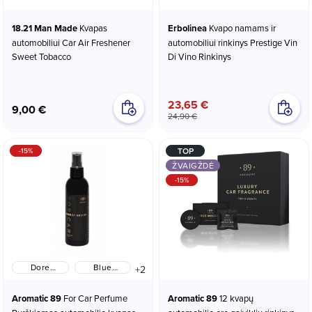
18.21 Man Made
Kvapas
Erbolinea
Kvapo namams ir
automobiliui Car Air Freshener
automobiliui rinkinys Prestige Vin
Sweet Tobacco
Di Vino Rinkinys
23,65 €
9,00 €
24,90 €
TOP
-15%
ŽVAIGŽDĖ
-15%
Dore
Blue
+2
(Gėlių-
Nightingale
Vaisių)
(Saldus
Aromatic 89
For Car Perfume
Aromatic 89
12 kvapų
gėlių)