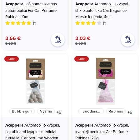
Acappella
Lašinamas kvapas
Acappella
Automobilių kvapai
automobiliui For Car Perfume
stiklo buteliuke Car fragrance
Rubinas, 10ml
Miesto legenda, 4ml
(1)
(1)
2,66 €
2,03 €
3,80 €
2,90 €
-30%
-30%
Bubblegum
Vyšnia
Juodasis
Rubinas
+5
+6
perlas
Acappella
Automobilio kvapas,
Acappella
Automobilio kvapai,
pakabinami kvapieji mediniai
kvapieji perliukai Car Perfume
rutulėliai Car perfume Wooden
Rubinas, 20g