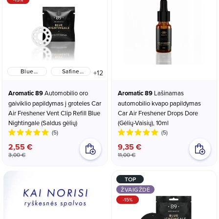
Blue
Safine
+12
Nightingale
(Gėlių-
(Saldus
Vaisių)
Aromatic 89
Automobilio oro
Aromatic 89
Lašinamas
gėlių)
gaiviklio papildymas į groteles Car
automobilio kvapo papildymas
Air Freshener Vent Clip Refill Blue
Car Air Freshener Drops Dore
Nightingale (Saldus gėlių)
(Gėlių-Vaisių), 10ml
(5)
(5)
2,55 €
9,35 €
3,00 €
11,00 €
TOP
ŽVAIGŽDĖ
-15%