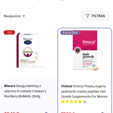
Naujausios
FILTRAS
-10%
ŽVAIGŽDĖ
Biocare
Gerųjų bakterijų ir
Viviscal
Viviscal Plaukų augimą
vitamino D milteliai Children's
skatinantis maisto papildas Hair
Red Berry BioMelts 28x1g
Growth Supplements For Women
(1)