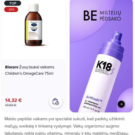
TOP
-20%
Biocare
Žuvų taukai vaikams
Children’s OmegaCare 75ml
14,32 €
17,90 €
Maisto papildai vaikams yra specialiai sukurti, kad padėtų užtikrinti
mažųjų sveikatą ir tinkamą vystymąsi. Vaikų organizmui augimo
laikotarpiu reikia įvairių vitaminų, mineralų ir kitų maistinių medžiagų,