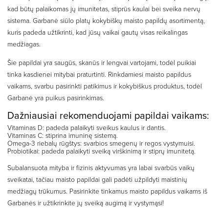
kad būtų palaikomas jų imunitetas, stiprūs kaulai bei sveika nervų
sistema. Garbanė siūlo platų kokybiškų maisto papildų asortimentą,
kuris padeda užtikrinti, kad jūsų vaikai gautų visas reikalingas
medžiagas.
Šie papildai yra saugūs, skanūs ir lengvai vartojami, todėl puikiai
tinka kasdienei mitybai praturtinti. Rinkdamiesi maisto papildus
vaikams, svarbu pasirinkti patikimus ir kokybiškus produktus, todėl
Garbanė yra puikus pasirinkimas.
Dažniausiai rekomenduojami papildai vaikams:
Vitaminas D: padeda palaikyti sveikus kaulus ir dantis.
Vitaminas C: stiprina imuninę sistemą.
Omega-3 riebalų rūgštys: svarbios smegenų ir regos vystymuisi.
Probiotikai: padeda palaikyti sveiką virškinimą ir stiprų imunitetą.
Subalansuota mityba ir fizinis aktyvumas yra labai svarbūs vaikų
sveikatai, tačiau maisto papildai gali padėti užpildyti maistinių
medžiagų trūkumus. Pasirinkite tinkamus maisto papildus vaikams iš
Garbanės ir užtikrinkite jų sveiką augimą ir vystymąsi!