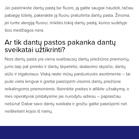
Jei pasirinkote dantų pastą be fluoro, ją galite saugiai naudoti, tačiau
pabaigę tūtelę, pakeiskite ją fluoru praturtinta dantų pasta. Žinoma,
jei turite alergiją fluorui, rinkitės tokią dantų pastą, kurios sudėtyje
šios medžiagos nėra.
Ar tik dantų pastos pakanka dantų
sveikatai užtikrinti?
Nors dantų pasta yra viena svarbiausių dantų priežiūros priemonių,
jums taip pat prireiks ir dantų šepetėlio, skalavimo skysčio, dantų
siūlo ir irigatoriaus. Viską rasite mūsų parduotuvės asortimente – tai
puiki vieta lengvai ir greitai pasirūpinti visomis dantų priežiūrai
reikalingomis priemonėmis. Išsirinkite prekes ir atlikite užsakymą, o
mes operatyviai pristatysime jas nurodytu adresu – paprasčiau
nebūna! Dabar savo dantų sveikata ir grožiu galite pasirūpinti net
neiškeliant kojos iš namų.