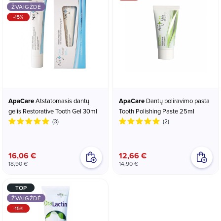
ŽVAIGŽDĖ
-15%
ApaCare
Atstatomasis dantų
ApaCare
Dantų poliravimo pasta
gelis Restorative Tooth Gel 30ml
Tooth Polishing Paste 25ml
(3)
(2)
16,06 €
12,66 €
18,90 €
14,90 €
TOP
ŽVAIGŽDĖ
-15%