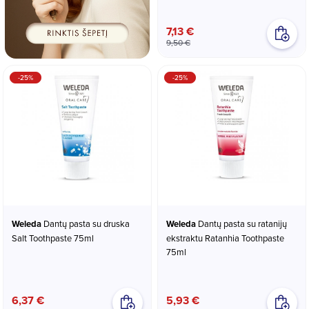
7,13 €
9,50 €
-25%
-25%
Weleda
Dantų pasta su druska
Weleda
Dantų pasta su ratanijų
Salt Toothpaste 75ml
ekstraktu Ratanhia Toothpaste
75ml
6,37 €
5,93 €