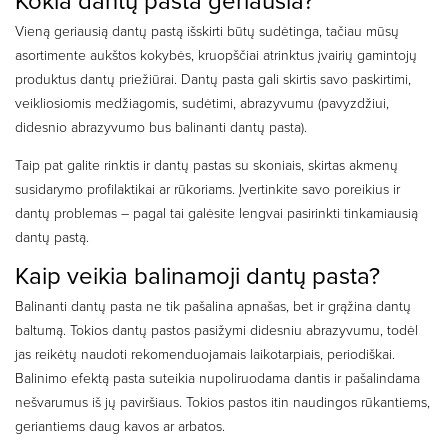
Kokia dantų pasta geriausia?
Vieną geriausią dantų pastą išskirti būtų sudėtinga, tačiau mūsų
asortimente aukštos kokybės, kruopščiai atrinktus įvairių gamintojų
produktus dantų priežiūrai. Dantų pasta gali skirtis savo paskirtimi,
veikliosiomis medžiagomis, sudėtimi, abrazyvumu (pavyzdžiui,
didesnio abrazyvumo bus balinanti dantų pasta).
Taip pat galite rinktis ir dantų pastas su skoniais, skirtas akmenų
susidarymo profilaktikai ar rūkoriams. Įvertinkite savo poreikius ir
dantų problemas – pagal tai galėsite lengvai pasirinkti tinkamiausią
dantų pastą.
Kaip veikia balinamoji dantų pasta?
Balinanti dantų pasta ne tik pašalina apnašas, bet ir grąžina dantų
baltumą. Tokios dantų pastos pasižymi didesniu abrazyvumu, todėl
jas reikėtų naudoti rekomenduojamais laikotarpiais, periodiškai.
Balinimo efektą pasta suteikia nupoliruodama dantis ir pašalindama
nešvarumus iš jų paviršiaus. Tokios pastos itin naudingos rūkantiems,
geriantiems daug kavos ar arbatos.