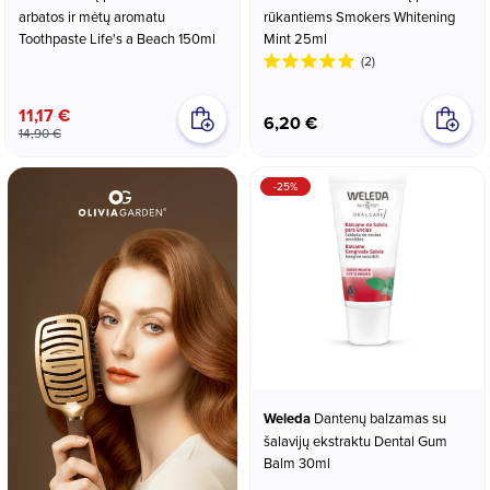
arbatos ir mėtų aromatu
rūkantiems Smokers Whitening
Toothpaste Life's a Beach 150ml
Mint 25ml
(2)
11,17 €
6,20 €
14,90 €
-25%
Weleda
Dantenų balzamas su
šalavijų ekstraktu Dental Gum
Balm 30ml