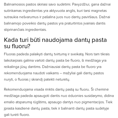
Balinamosios pastos skiriasi savo sudėtimi. Pavyzdžiui, gana dažnai
sutinkamas ingredientas yra aktyvuota anglis, kuri tarsi magnetas
sutraukia nešvarumus ir pašalina juos nuo dantų paviršiaus. Dažnai
balinamojo poveikio dantų pastos yra praturtintos įvairiais dantis
stiprinančiais ingredientais.
Kada turi būti naudojama dantų pasta
su fluoru?
Fluoras padeda palaikyti dantų tvirtumą ir sveikatą. Nors tam tikrais
laikotarpiais galima vartoti dantų pasta be fluoro, ši medžiaga yra
reikalinga jūsų dantims. Dažniausiai dantų pasta be fluoro yra
rekomenduojama naudoti vaikams – mažyliai gali dantų pastos
nuryti, o fluoras į skrandį patekti neturėtų.
Rekomenduojama visada rinktis dantų pastą su fluoru. Ši cheminė
medžiaga padeda apsaugoti dantis nuo ėduonies susidarymo, didina
emalio atsparumą rūgštims, apsaugo dantys nuo pigmentacijos. Tiek
įprasta kasdienė dantų pasta, tiek ir balinanti dantų pasta sudėtyje
gali turėti fluoro.