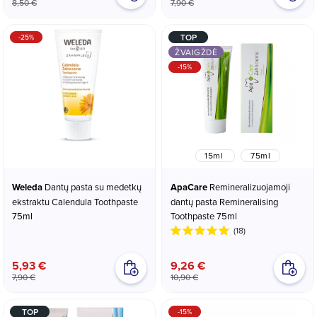
8,50 €
7,90 €
TOP
-25%
ŽVAIGŽDĖ
-15%
15ml
75ml
Weleda
Dantų pasta su medetkų
ApaCare
Remineralizuojamoji
ekstraktu Calendula Toothpaste
dantų pasta Remineralising
75ml
Toothpaste 75ml
(18)
5,93 €
9,26 €
7,90 €
10,90 €
TOP
-15%