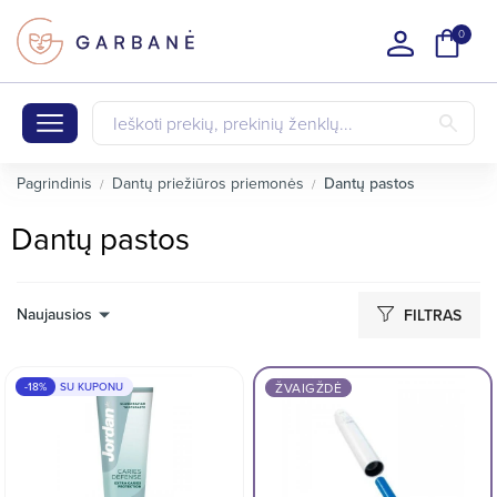
0
Pagrindinis
Dantų priežiūros priemonės
Dantų pastos
Dantų pastos
Naujausios
FILTRAS
-18%
SU KUPONU
ŽVAIGŽDĖ