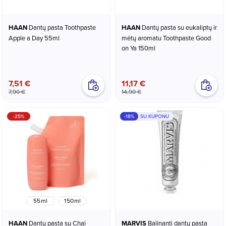
HAAN
Dantų pasta Toothpaste
HAAN
Dantų pasta su eukaliptų ir
Apple a Day 55ml
mėtų aromatu Toothpaste Good
on Ya 150ml
7,51 €
11,17 €
7,90 €
14,90 €
-25%
-18%
SU KUPONU
55ml
150ml
HAAN
Dantų pasta su Chai
MARVIS
Balinanti dantų pasta