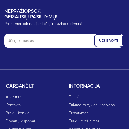
NEPRAŽIOPSOK
GERIAUSIŲ PASIŪLYMŲ!
Prenumeruok naujienlaiškį ir sužinok pirmas!
UŽSISAKYTI
GARBANĖ.LT
INFORMACIJA
Apie mus
D.U.K
Kontaktai
Pirkimo taisyklės ir sąlygos
Prekių ženklai
Pristatymas
Dovanų kuponai
Prekių grąžinimas
Naujos prekės
Apmokėjimo būdai