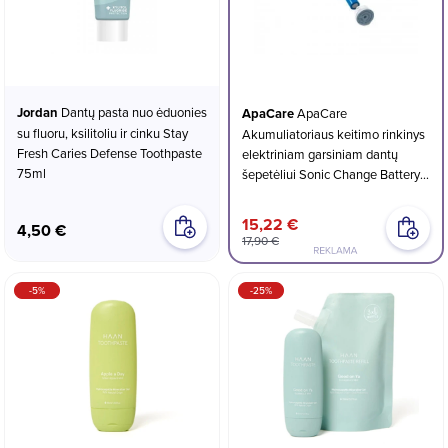
Jordan
Dantų pasta nuo ėduonies
ApaCare
ApaCare
su fluoru, ksilitoliu ir cinku Stay
Akumuliatoriaus keitimo rinkinys
Fresh Caries Defense Toothpaste
elektriniam garsiniam dantų
75ml
šepetėliui Sonic Change Battery
Replacement Kit
15,22 €
4,50 €
17,90 €
-5%
-25%