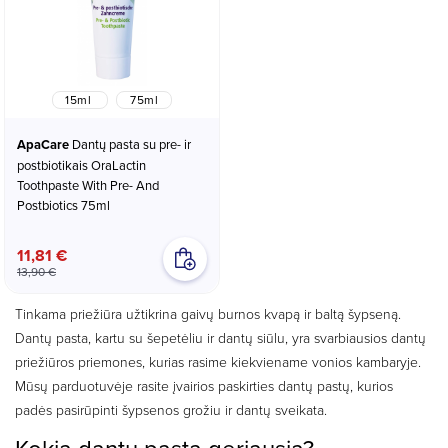
15ml
75ml
ApaCare
Dantų pasta su pre- ir
postbiotikais OraLactin
Toothpaste With Pre- And
Postbiotics 75ml
11,81 €
13,90 €
Tinkama priežiūra užtikrina gaivų burnos kvapą ir baltą šypseną.
Dantų pasta, kartu su šepetėliu ir dantų siūlu, yra svarbiausios dantų
priežiūros priemones, kurias rasime kiekviename vonios kambaryje.
Mūsų parduotuvėje rasite įvairios paskirties dantų pastų, kurios
padės pasirūpinti šypsenos grožiu ir dantų sveikata.