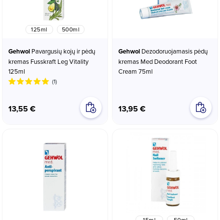
125ml
500ml
Gehwol
Pavargusių kojų ir pėdų
Gehwol
Dezodoruojamasis pėdų
kremas Fusskraft Leg Vitality
kremas Med Deodorant Foot
125ml
Cream 75ml
(1)
13,55 €
13,95 €
15ml
50ml