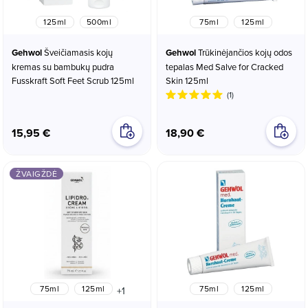
125ml
500ml
75ml
125ml
Gehwol
Šveičiamasis kojų
Gehwol
Trūkinėjančios kojų odos
kremas su bambukų pudra
tepalas Med Salve for Cracked
Fusskraft Soft Feet Scrub 125ml
Skin 125ml
(1)
15,95 €
18,90 €
ŽVAIGŽDĖ
75ml
125ml
75ml
125ml
+1