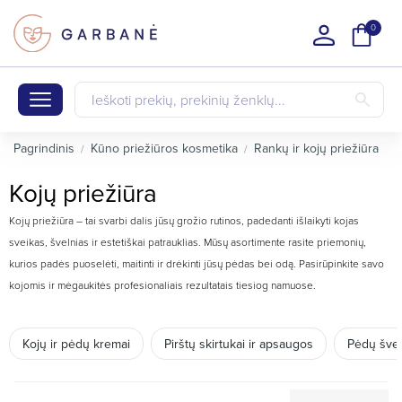
0
Pagrindinis
Kūno priežiūros kosmetika
Rankų ir kojų priežiūra
K
Kojų priežiūra
Kojų priežiūra – tai svarbi dalis jūsų grožio rutinos, padedanti išlaikyti kojas
sveikas, švelnias ir estetiškai patrauklias. Mūsų asortimente rasite priemonių,
kurios padės puoselėti, maitinti ir drėkinti jūsų pėdas bei odą. Pasirūpinkite savo
kojomis ir mėgaukitės profesionaliais rezultatais tiesiog namuose.
Kojų ir pėdų kremai
Pirštų skirtukai ir apsaugos
Pėdų šveit