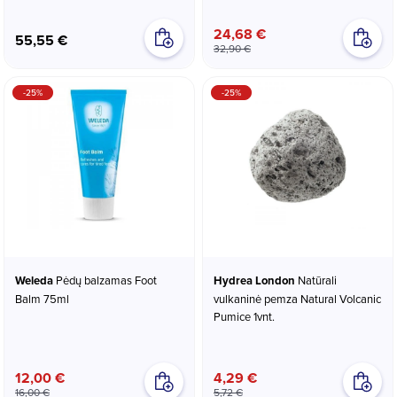
24,68 €
55,55 €
32,90 €
-25%
-25%
Weleda
Pėdų balzamas Foot
Hydrea London
Natūrali
Balm 75ml
vulkaninė pemza Natural Volcanic
Pumice 1vnt.
12,00 €
4,29 €
16,00 €
5,72 €