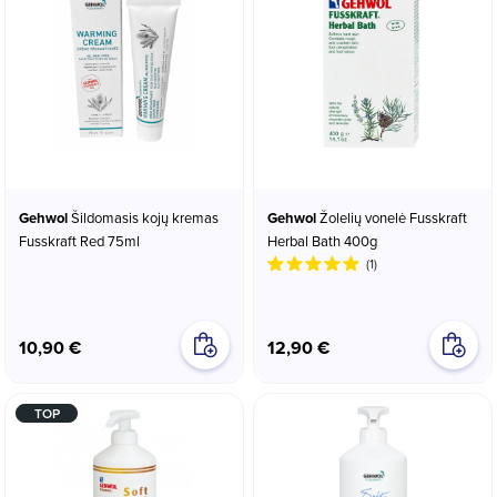
Gehwol
Šildomasis kojų kremas
Gehwol
Žolelių vonelė Fusskraft
Fusskraft Red 75ml
Herbal Bath 400g
(1)
10,90 €
12,90 €
TOP