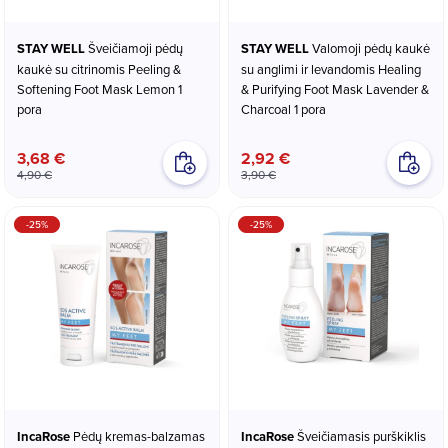
STAY WELL
Šveičiamoji pėdų
STAY WELL
Valomoji pėdų kaukė
kaukė su citrinomis Peeling &
su anglimi ir levandomis Healing
Softening Foot Mask Lemon 1
& Purifying Foot Mask Lavender &
pora
Charcoal 1 pora
3,68 €
2,92 €
4,90 €
3,90 €
-25%
-25%
IncaRose
Pėdų kremas-balzamas
IncaRose
Šveičiamasis purškiklis