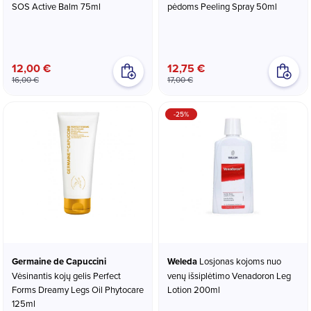
SOS Active Balm 75ml
pėdoms Peeling Spray 50ml
12,00 €
12,75 €
16,00 €
17,00 €
-25%
Germaine de Capuccini
Weleda
Losjonas kojoms nuo
Vėsinantis kojų gelis Perfect
venų išsiplėtimo Venadoron Leg
Forms Dreamy Legs Oil Phytocare
Lotion 200ml
125ml