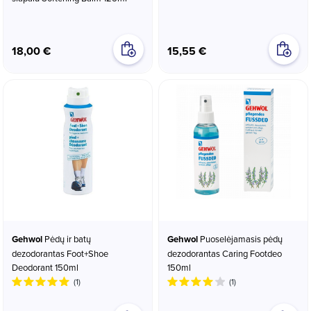
18,00 €
15,55 €
Gehwol
Pėdų ir batų
Gehwol
Puoselėjamasis pėdų
dezodorantas Foot+Shoe
dezodorantas Caring Footdeo
Deodorant 150ml
150ml
(1)
(1)