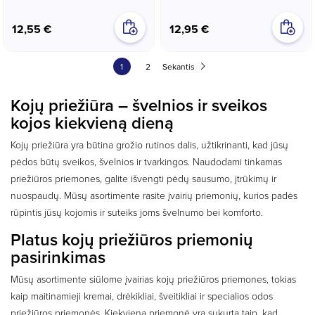
12,55 €
12,95 €
1
2
Sekantis
Kojų priežiūra – švelnios ir sveikos
kojos kiekvieną dieną
Kojų priežiūra yra būtina grožio rutinos dalis, užtikrinanti, kad jūsų
pėdos būtų sveikos, švelnios ir tvarkingos. Naudodami tinkamas
priežiūros priemones, galite išvengti pėdų sausumo, įtrūkimų ir
nuospaudų. Mūsų asortimente rasite įvairių priemonių, kurios padės
rūpintis jūsų kojomis ir suteiks joms švelnumo bei komforto.
Platus kojų priežiūros priemonių
pasirinkimas
Mūsų asortimente siūlome įvairias kojų priežiūros priemones, tokias
kaip maitinamieji kremai, drėkikliai, šveitikliai ir specialios odos
priežiūros priemonės. Kiekviena priemonė yra sukurta taip, kad