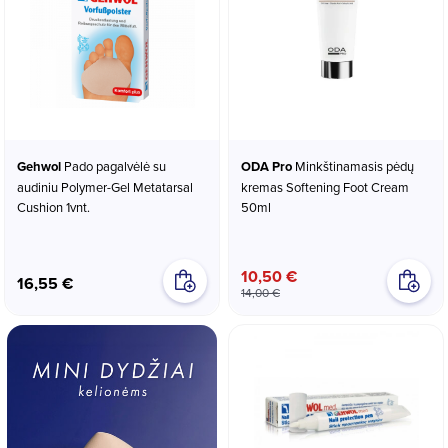
Gehwol
Pado pagalvėlė su
ODA Pro
Minkštinamasis pėdų
audiniu Polymer-Gel Metatarsal
kremas Softening Foot Cream
Cushion 1vnt.
50ml
10,50 €
16,55 €
14,00 €