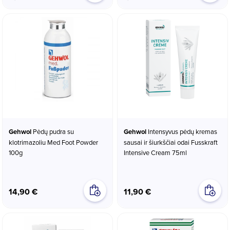
Gehwol
Pėdų pudra su
Gehwol
Intensyvus pėdų kremas
klotrimazoliu Med Foot Powder
sausai ir šiurkščiai odai Fusskraft
100g
Intensive Cream 75ml
14,90 €
11,90 €