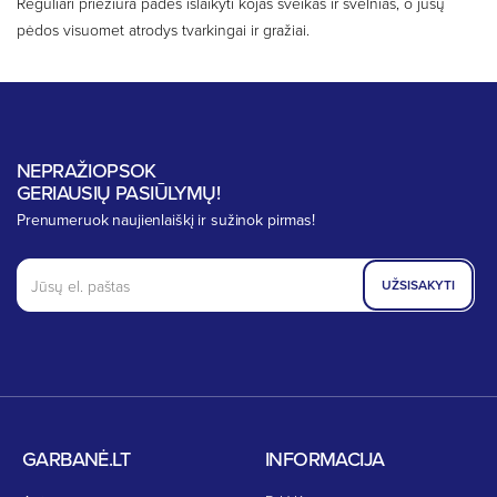
Reguliari priežiūra padės išlaikyti kojas sveikas ir švelnias, o jūsų
pėdos visuomet atrodys tvarkingai ir gražiai.
NEPRAŽIOPSOK
GERIAUSIŲ PASIŪLYMŲ!
Prenumeruok naujienlaiškį ir sužinok pirmas!
UŽSISAKYTI
GARBANĖ.LT
INFORMACIJA