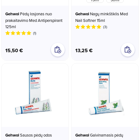
Gehwol
Pėdų losjonas nuo
Gehwol
Nagų minkštiklis Med
prakaitavimo Med Antiperspirant
Nail Softner 15ml
125ml
(3)
(1)
15,50 €
13,25 €
Gehwol
Sausos pėdų odos
Gehwol
Gaivinamasis pėdų