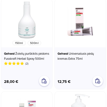
150ml
500ml
Gehwol
Žolelių purškiklis pėdoms
Gehwol
Universalusis pėdų
Fusskraft Herbal Spray 500ml
kremas Extra 75ml
(2)
28,00 €
12,75 €