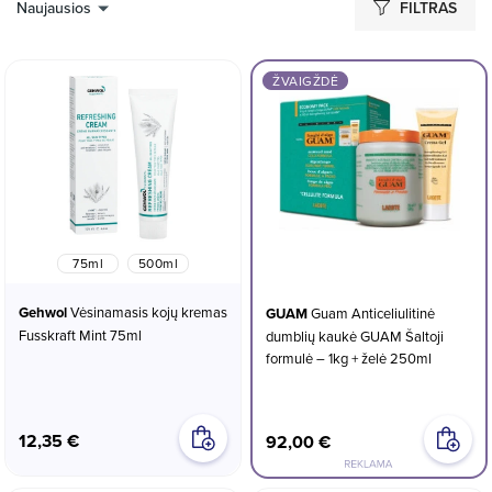
Naujausios
FILTRAS
ŽVAIGŽDĖ
75ml
500ml
Gehwol
Vėsinamasis kojų kremas
GUAM
Guam Anticeliulitinė
Fusskraft Mint 75ml
dumblių kaukė GUAM Šaltoji
formulė – 1kg + želė 250ml
12,35 €
92,00 €