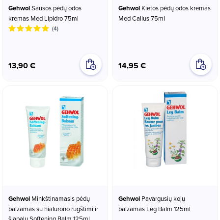
Gehwol
Sausos pėdų odos
Gehwol
Kietos pėdų odos kremas
kremas Med Lipidro 75ml
Med Callus 75ml
(4)
13,90 €
14,95 €
Gehwol
Minkštinamasis pėdų
Gehwol
Pavargusių kojų
balzamas su hialurono rūgštimi ir
balzamas Leg Balm 125ml
šlapalu Softening Balm 125ml