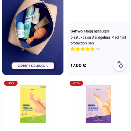
Gehwol
Nagų apsaugos
pieštukas su 3 antgaliais Med Nail
protection pen
(1)
17,00 €
-25%
-25%