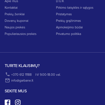
Apie mus
D.U.K
Kontaktai
Pirkimo taisyklės ir sąlygos
Prekių ženklai
Pristatymas
Dovanų kuponai
Prekių grąžinimas
Naujos prekės
Apmokėjimo būdai
Populiariausios prekės
Privatumo politika
TURITE KLAUSIMŲ?
+370 612 11188
I-V 9.00-18.00 val.
info@garbane.lt
SEKITE MUS