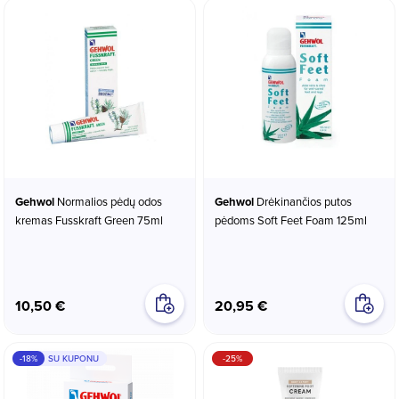
Gehwol
Normalios pėdų odos
Gehwol
Drėkinančios putos
kremas Fusskraft Green 75ml
pėdoms Soft Feet Foam 125ml
10,50 €
20,95 €
-18%
SU KUPONU
-25%