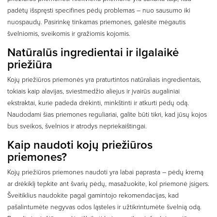
padėtų išspręsti specifines pėdų problemas – nuo sausumo iki
nuospaudų. Pasirinkę tinkamas priemones, galėsite mėgautis
švelniomis, sveikomis ir gražiomis kojomis.
Natūralūs ingredientai ir ilgalaikė
priežiūra
Kojų priežiūros priemonės yra praturtintos natūraliais ingredientais,
tokiais kaip alavijas, sviestmedžio aliejus ir įvairūs augaliniai
ekstraktai, kurie padeda drėkinti, minkštinti ir atkurti pėdų odą.
Naudodami šias priemones reguliariai, galite būti tikri, kad jūsų kojos
bus sveikos, švelnios ir atrodys nepriekaištingai.
Kaip naudoti kojų priežiūros
priemones?
Kojų priežiūros priemones naudoti yra labai paprasta – pėdų kremą
ar drėkiklį tepkite ant švarių pėdų, masažuokite, kol priemonė įsigers.
Šveitiklius naudokite pagal gamintojo rekomendacijas, kad
pašalintumėte negyvas odos ląsteles ir užtikrintumėte švelnią odą.