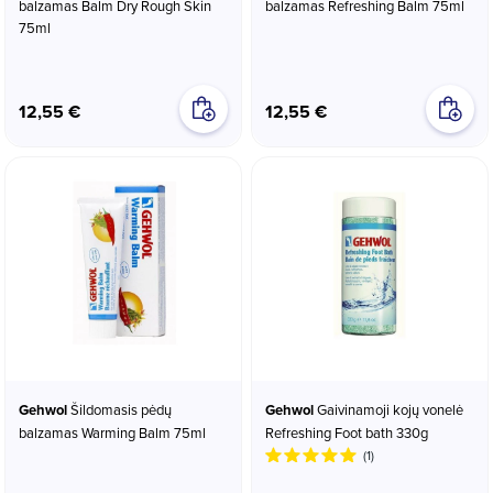
balzamas Balm Dry Rough Skin
balzamas Refreshing Balm 75ml
75ml
12,55 €
12,55 €
Gehwol
Šildomasis pėdų
Gehwol
Gaivinamoji kojų vonelė
balzamas Warming Balm 75ml
Refreshing Foot bath 330g
(1)