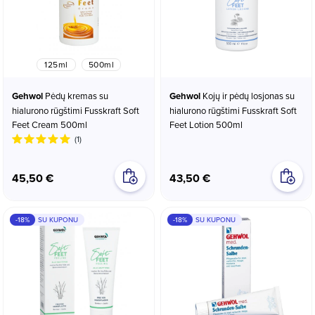
125ml
500ml
Gehwol
Pėdų kremas su
Gehwol
Kojų ir pėdų losjonas su
hialurono rūgštimi Fusskraft Soft
hialurono rūgštimi Fusskraft Soft
Feet Cream 500ml
Feet Lotion 500ml
(1)
45,50 €
43,50 €
-18%
SU KUPONU
-18%
SU KUPONU