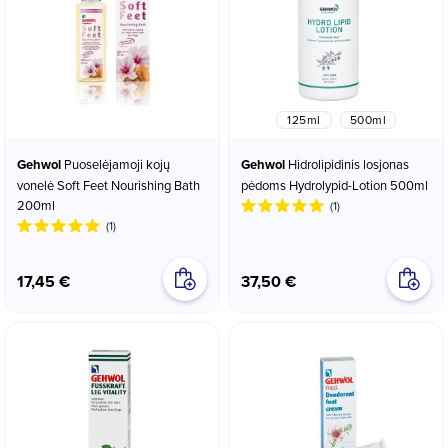
125ml
500ml
Gehwol
Puoselėjamoji kojų
Gehwol
Hidrolipidinis losjonas
vonelė Soft Feet Nourishing Bath
pėdoms Hydrolypid-Lotion 500ml
200ml
(1)
(1)
17,45 €
37,50 €