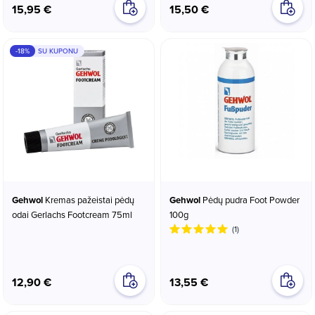
15,95 €
15,50 €
-18%
SU KUPONU
Gehwol
Kremas pažeistai pėdų
Gehwol
Pėdų pudra Foot Powder
odai Gerlachs Footcream 75ml
100g
(1)
12,90 €
13,55 €