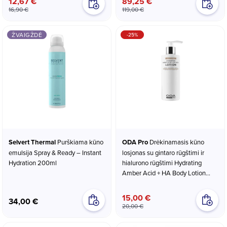
12,67 €
89,25 €
16,90 €
119,00 €
ŽVAIGŽDĖ
-25%
Selvert Thermal
Purškiama kūno
ODA Pro
Drėkinamasis kūno
emulsija Spray & Ready – Instant
losjonas su gintaro rūgštimi ir
Hydration 200ml
hialurono rūgštimi Hydrating
Amber Acid + HA Body Lotion
200ml
15,00 €
34,00 €
20,00 €