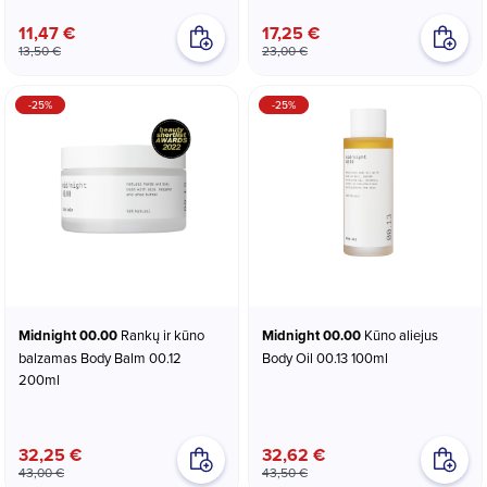
11,47 €
17,25 €
13,50 €
23,00 €
-25%
-25%
Midnight 00.00
Rankų ir kūno
Midnight 00.00
Kūno aliejus
balzamas Body Balm 00.12
Body Oil 00.13 100ml
200ml
32,25 €
32,62 €
43,00 €
43,50 €