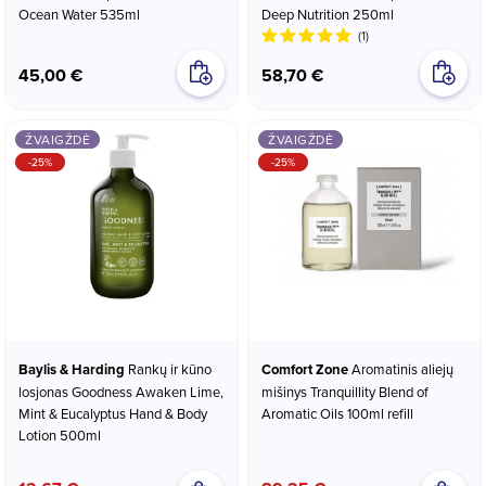
Ocean Water 535ml
Deep Nutrition 250ml
(1)
45,00 €
58,70 €
ŽVAIGŽDĖ
ŽVAIGŽDĖ
-25%
-25%
Baylis & Harding
Rankų ir kūno
Comfort Zone
Aromatinis aliejų
losjonas Goodness Awaken Lime,
mišinys Tranquillity Blend of
Mint & Eucalyptus Hand & Body
Aromatic Oils 100ml refill
Lotion 500ml