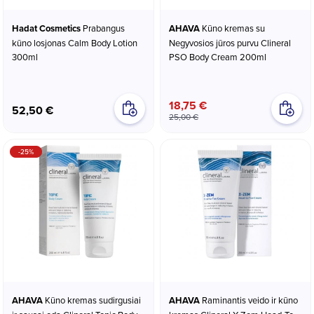
Hadat Cosmetics
Prabangus
AHAVA
Kūno kremas su
kūno losjonas Calm Body Lotion
Negyvosios jūros purvu Clineral
300ml
PSO Body Cream 200ml
18,75 €
52,50 €
25,00 €
-25%
AHAVA
Kūno kremas sudirgusiai
AHAVA
Raminantis veido ir kūno