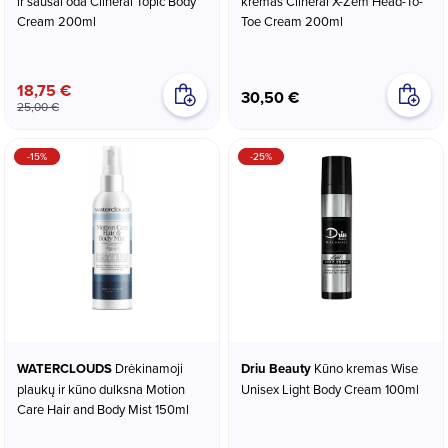
ir sausai oda Clineral Topic Body
kremas Clineral X-Zem Head-To-
Cream 200ml
Toe Cream 200ml
18,75 €
30,50 €
25,00 €
-15%
-25%
WATERCLOUDS
Drėkinamoji
Driu Beauty
Kūno kremas Wise
plaukų ir kūno dulksna Motion
Unisex Light Body Cream 100ml
Care Hair and Body Mist 150ml