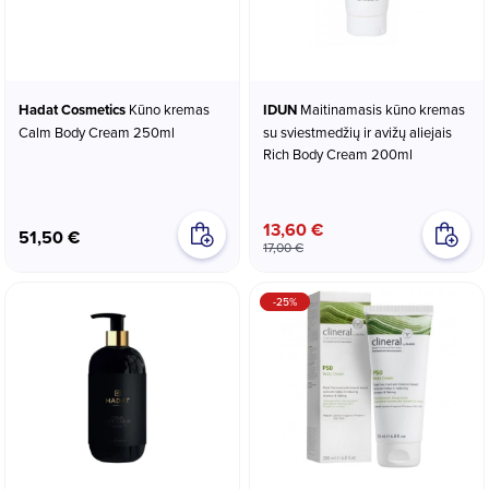
Hadat Cosmetics
Kūno kremas
IDUN
Maitinamasis kūno kremas
Calm Body Cream 250ml
su sviestmedžių ir avižų aliejais
Rich Body Cream 200ml
13,60 €
51,50 €
17,00 €
-25%