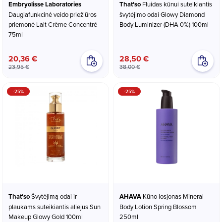
Embryolisse Laboratories
That'so
Fluidas kūnui suteikiantis
Daugiafunkcinė veido priežiūros
švytėjimo odai Glowy Diamond
priemonė Lait Crème Concentré
Body Luminizer (DHA 0%) 100ml
75ml
20,36 €
28,50 €
23,95 €
38,00 €
-25%
-25%
That'so
Švytėjimą odai ir
AHAVA
Kūno losjonas Mineral
plaukams suteikiantis aliejus Sun
Body Lotion Spring Blossom
Makeup Glowy Gold 100ml
250ml