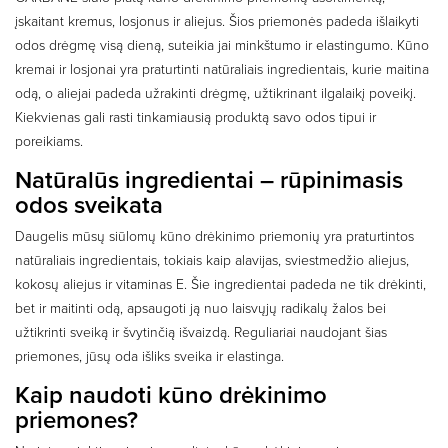
įskaitant kremus, losjonus ir aliejus. Šios priemonės padeda išlaikyti
odos drėgmę visą dieną, suteikia jai minkštumo ir elastingumo. Kūno
kremai ir losjonai yra praturtinti natūraliais ingredientais, kurie maitina
odą, o aliejai padeda užrakinti drėgmę, užtikrinant ilgalaikį poveikį.
Kiekvienas gali rasti tinkamiausią produktą savo odos tipui ir
poreikiams.
Natūralūs ingredientai – rūpinimasis
odos sveikata
Daugelis mūsų siūlomų kūno drėkinimo priemonių yra praturtintos
natūraliais ingredientais, tokiais kaip alavijas, sviestmedžio aliejus,
kokosų aliejus ir vitaminas E. Šie ingredientai padeda ne tik drėkinti,
bet ir maitinti odą, apsaugoti ją nuo laisvųjų radikalų žalos bei
užtikrinti sveiką ir švytinčią išvaizdą. Reguliariai naudojant šias
priemones, jūsų oda išliks sveika ir elastinga.
Kaip naudoti kūno drėkinimo
priemones?