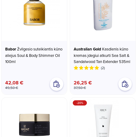
Babor
Žvilgesio suteikiantis kūno
Australian Gold
Kasdienis kūno
aliejus Soul & Body Shimmer Oil
kremas įdegiui atkurti Sea Salt &
100ml
Sandalwood Tan Extender 535ml
(2)
42,08 €
26,25 €
49,50 €
37,50 €
-20%