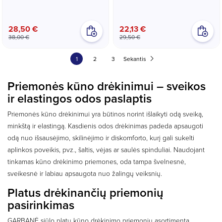
28,50 €
22,13 €
38,00 €
29,50 €
1
2
3
Sekantis
Priemonės kūno drėkinimui – sveikos
ir elastingos odos paslaptis
Priemonės kūno drėkinimui yra būtinos norint išlaikyti odą sveiką,
minkštą ir elastingą. Kasdienis odos drėkinimas padeda apsaugoti
odą nuo išsausėjimo, skilinėjimo ir diskomforto, kurį gali sukelti
aplinkos poveikis, pvz., šaltis, vėjas ar saulės spinduliai. Naudojant
tinkamas kūno drėkinimo priemones, oda tampa švelnesnė,
sveikesnė ir labiau apsaugota nuo žalingų veiksnių.
Platus drėkinančių priemonių
pasirinkimas
GARBANĖ siūlo platų kūno drėkinimo priemonių asortimentą,