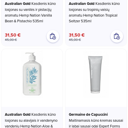
Australian Gold
Kasdienis kūno
Australian Gold
Kasdienis kūno
losjonas su vanilės ir pistacijų
losjonas su tropinių vaisių
aromatu Hemp Nation Vanilla
aromatu Hemp Nation Tropical
Bean & Pistachio 535ml
Seltzer 535ml
31,50 €
31,50 €
45,00 €
45,00 €
Australian Gold
Kasdienis kūno
Germaine de Capuccini
losjonas su alavijais ir vandenyno
Maitinamasis kūno kremas sausai
vandeniu Hemp Nation Aloe &
ir labai sausai odai Expert Forms