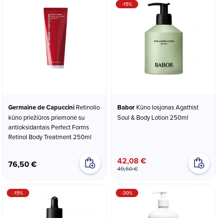
-15%
Germaine de Capuccini
Retinolio
Babor
Kūno losjonas Agathist
kūno priežiūros priemonė su
Soul & Body Lotion 250ml
antioksidantais Perfect Forms
Retinol Body Treatment 250ml
42,08 €
76,50 €
49,50 €
-15%
-30%