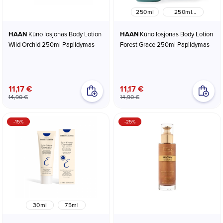
250ml
250ml
Papildymas
HAAN
Kūno losjonas Body Lotion
HAAN
Kūno losjonas Body Lotion
Wild Orchid 250ml Papildymas
Forest Grace 250ml Papildymas
11,17 €
11,17 €
14,90 €
14,90 €
-15%
-25%
30ml
75ml