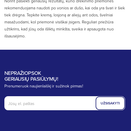
Norint pasiekti geriausių rezultatų, kūno drėkinimo priemones
rekomenduojama naudoti po vonios ar dušo, kai oda yra švari ir šiek
tiek drėgna. Tepkite kremą, losjoną ar aliejų ant odos, švelniai
masažuodami, kol priemonė visiškai įsigers. Reguliari priežiūra
užtikrins, kad jūsų oda išliktų minkšta, sveika ir apsaugota nuo
išsausėjimo.
NEPRAŽIOPSOK
GERIAUSIŲ PASIŪLYMŲ!
Prenumeruok naujienlaiškį ir sužinok pirmas!
UŽSISAKYTI