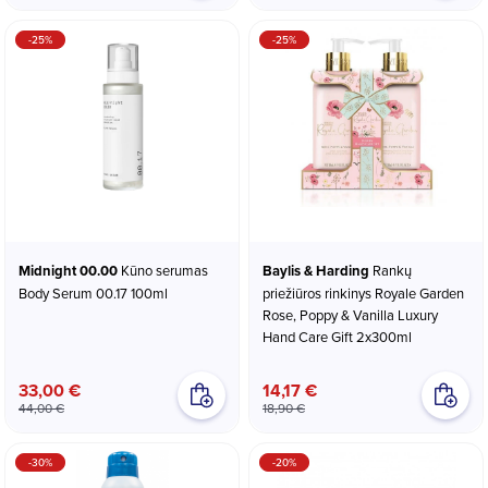
-25%
-25%
Midnight 00.00
Kūno serumas
Baylis & Harding
Rankų
Body Serum 00.17 100ml
priežiūros rinkinys Royale Garden
Rose, Poppy & Vanilla Luxury
Hand Care Gift 2x300ml
33,00 €
14,17 €
44,00 €
18,90 €
-30%
-20%