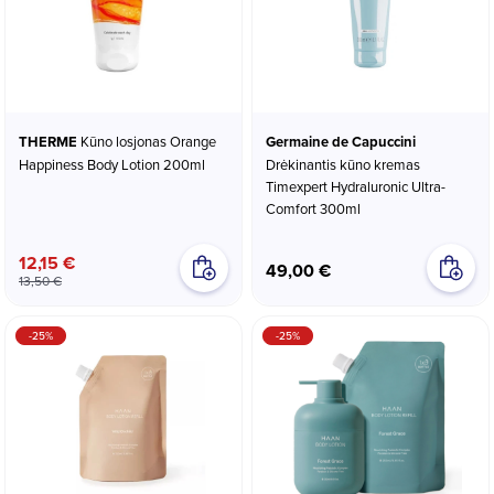
THERME
Kūno losjonas Orange
Germaine de Capuccini
Happiness Body Lotion 200ml
Drėkinantis kūno kremas
Timexpert Hydraluronic Ultra-
Comfort 300ml
12,15 €
49,00 €
13,50 €
-25%
-25%