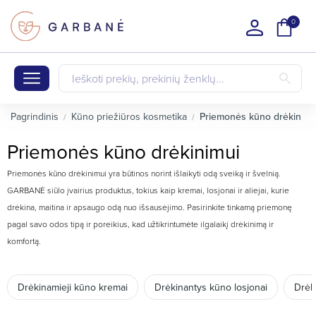
0
Pagrindinis
Kūno priežiūros kosmetika
Priemonės kūno drėkinimu
Priemonės kūno drėkinimui
Priemonės kūno drėkinimui yra būtinos norint išlaikyti odą sveiką ir švelnią.
GARBANĖ siūlo įvairius produktus, tokius kaip kremai, losjonai ir aliejai, kurie
drėkina, maitina ir apsaugo odą nuo išsausėjimo. Pasirinkite tinkamą priemonę
pagal savo odos tipą ir poreikius, kad užtikrintumėte ilgalaikį drėkinimą ir
komfortą.
Drėkinamieji kūno kremai
Drėkinantys kūno losjonai
Drėk