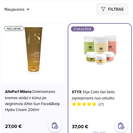
Naujausios
FILTRAS
NAUJIENA
ŽVAIGŽDĖ
AlfaParf Milano
Drėkinamasis
STYX
Styx Cello Gel Gelis
kremas veidui ir kūnui po
įvyniojimams nuo celiulito
deginimosi After-Sun Face&Body
(27)
Hydra Cream 200ml
27,00 €
37,00 €