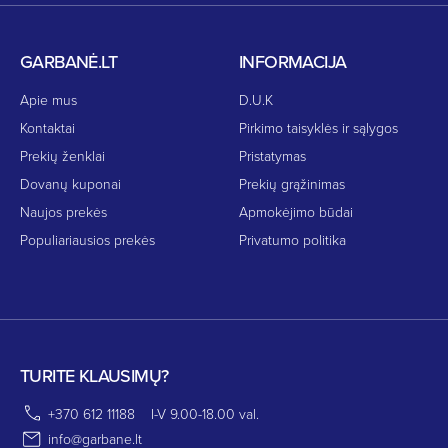
GARBANĖ.LT
INFORMACIJA
Apie mus
D.U.K
Kontaktai
Pirkimo taisyklės ir sąlygos
Prekių ženklai
Pristatymas
Dovanų kuponai
Prekių grąžinimas
Naujos prekės
Apmokėjimo būdai
Populiariausios prekės
Privatumo politika
TURITE KLAUSIMŲ?
+370 612 11188
I-V 9.00-18.00 val.
info@garbane.lt