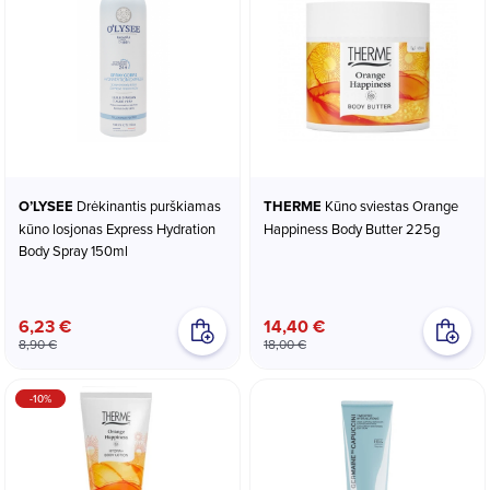
O’LYSEE
Drėkinantis purškiamas
THERME
Kūno sviestas Orange
kūno losjonas Express Hydration
Happiness Body Butter 225g
Body Spray 150ml
6,23 €
14,40 €
8,90 €
18,00 €
-10%