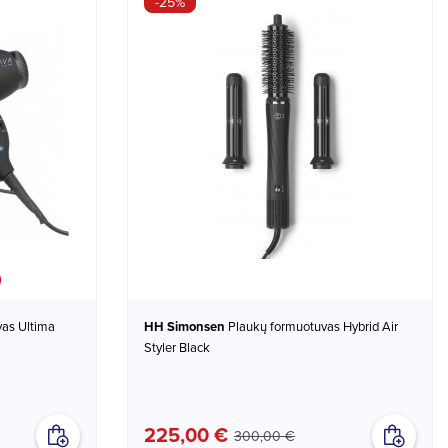
-25%
ed
HH Simonsen
Plaukų formuotuvas Hybrid Air
Styler Black
225,00 €
300,00 €