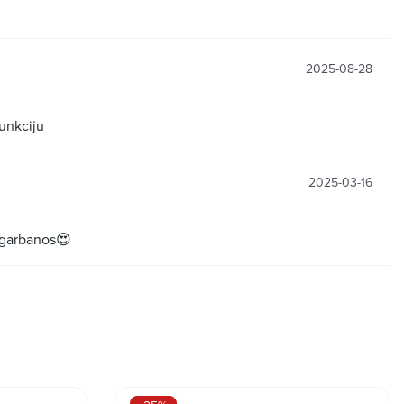
2025-08-28
funkciju
2025-03-16
 garbanos😍