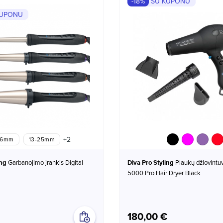
-18%
SU KUPONU
KUPONU
Black
Pink
Purple
R
+2
16mm
13-25mm
ing
Garbanojimo įrankis Digital
Diva Pro Styling
Plaukų džiovintuvas Ultima
5000 Pro Hair Dryer Black
180,00 €