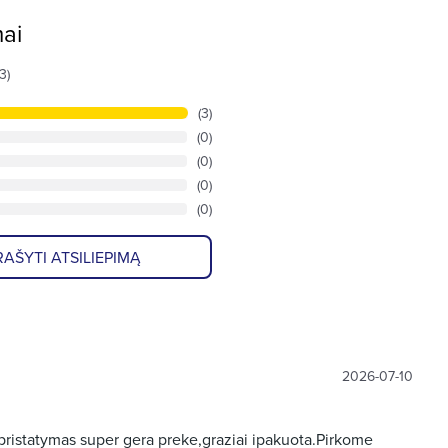
mai
(3)
(3)
(0)
(0)
(0)
(0)
AŠYTI ATSILIEPIMĄ
2026-07-10
 pristatymas super gera preke,graziai ipakuota.Pirkome