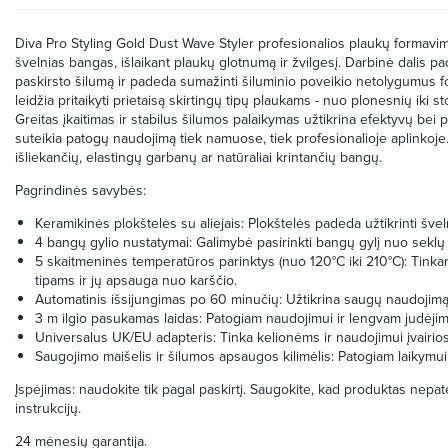
Diva Pro Styling Gold Dust Wave Styler profesionalios plaukų formavimo
švelnias bangas, išlaikant plaukų glotnumą ir žvilgesį. Darbinė dalis p
paskirsto šilumą ir padeda sumažinti šiluminio poveikio netolygumus
leidžia pritaikyti prietaisą skirtingų tipų plaukams - nuo plonesnių iki
Greitas įkaitimas ir stabilus šilumos palaikymas užtikrina efektyvų bei 
suteikia patogų naudojimą tiek namuose, tiek profesionalioje aplinkoje. 
išliekančių, elastingų garbanų ar natūraliai krintančių bangų.
Pagrindinės savybės:
Keramikinės plokštelės su aliejais: Plokštelės padeda užtikrinti šveln
4 bangų gylio nustatymai: Galimybė pasirinkti bangų gylį nuo seklų i
5 skaitmeninės temperatūros parinktys (nuo 120°C iki 210°C): Tink
tipams ir jų apsauga nuo karščio.
Automatinis išsijungimas po 60 minučių: Užtikrina saugų naudojimą
3 m ilgio pasukamas laidas: Patogiam naudojimui ir lengvam judėjim
Universalus UK/EU adapteris: Tinka kelionėms ir naudojimui įvairio
Saugojimo maišelis ir šilumos apsaugos kilimėlis: Patogiam laikymui 
Įspėjimas: naudokite tik pagal paskirtį. Saugokite, kad produktas nepat
instrukcijų.
24 mėnesių garantija.