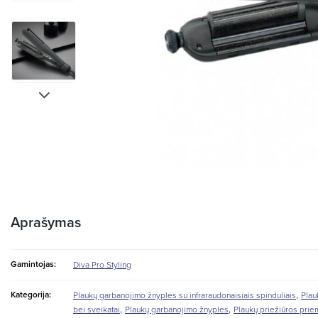
Aprašymas
Gamintojas:
Diva Pro Styling
,
Kategorija:
Plaukų garbanojimo žnyplės su infraraudonaisiais spinduliais
Plau
,
,
bei sveikatai
Plaukų garbanojimo žnyplės
Plaukų priežiūros pri