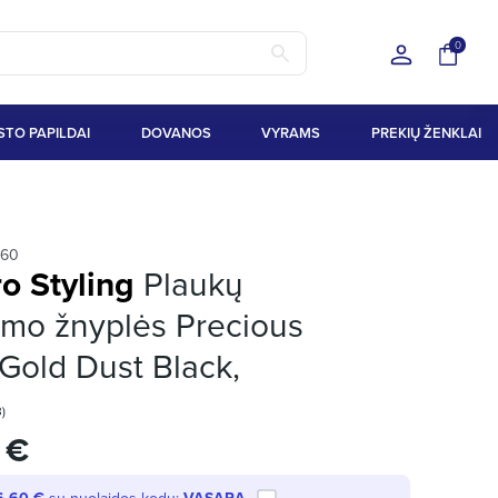
0
STO PAPILDAI
DOVANOS
VYRAMS
PREKIŲ ŽENKLAI
60
o Styling
Plaukų
imo žnyplės Precious
Gold Dust Black,
3)
 €