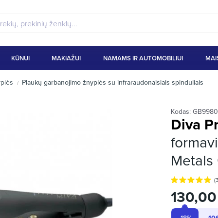
KŪNUI
MAKIAŽUI
NAMAMS IR AUTOMOBILIUI
MAI
plės
Plaukų garbanojimo žnyplės su infraraudonaisiais spinduliais
Kodas:
GB9980
Diva Pr
formav
Metals 
(
130,00