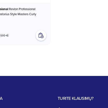
sional
Revlon Professional
atorius Style Masters Curly
7,00 €
JA
TURITE KLAUSIMŲ?