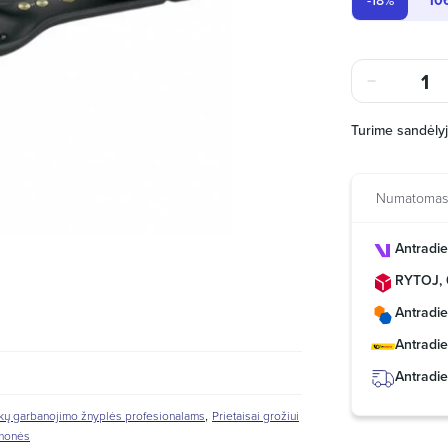
-18%
10
Turime sandėly
Numatomas 
Antradie
RYTOJ, 
Antradie
Antradie
Antradie
,
kų garbanojimo žnyplės profesionalams
Prietaisai grožiui
emonės