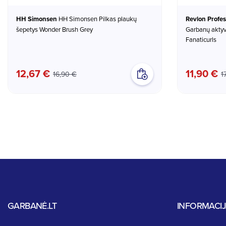
HH Simonsen
HH Simonsen Pilkas plaukų
Revlon Profes
šepetys Wonder Brush Grey
Garbanų aktyv
Fanaticurls
12,67 €
11,90 €
16,90 €
1
GARBANĖ.LT
INFORMACI