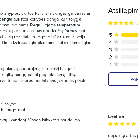
Atsiliepi
 žnyplės, skirtos kurti išraiškingas garbanas ar
adengta aukštos kokybės danga, kuri tolygiai
 formavimo metu. Reguliuojama temperatūra
 storesnių ar sunkiau pasiduodančių formavimui.
5
patikimą rezultatą, o ergonomiška konstrukcija
4
Tinka įvairaus ilgio plaukams, kai siekiama ilgiau
3
2
1
ų plaukų apdorojimą ir ilgalaikį blizgesį.
ki gilių bangų pagal pageidaujamą stilių.
PAR
amas temperatūros nustatymas įvairiems plaukų
.
ui.
se šalyse.
ir saugojimui.
Evelina
ektų į vandenį. Visada laikykitės naudojimo
super greitas