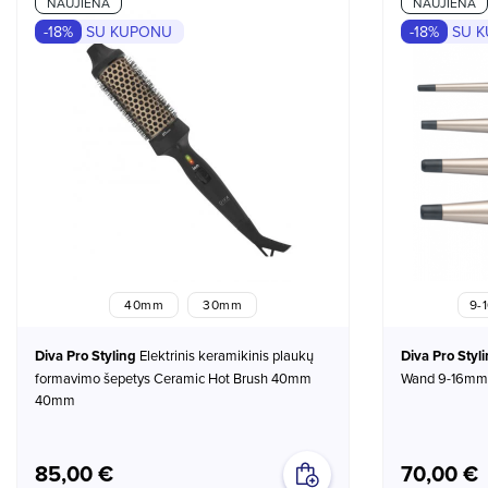
NAUJIENA
NAUJIENA
-18%
SU KUPONU
-18%
SU 
40mm
30mm
9-
Diva Pro Styling
Elektrinis keramikinis plaukų
Diva Pro Styl
formavimo šepetys Ceramic Hot Brush 40mm
Wand 9-16mm
40mm
85,00 €
70,00 €