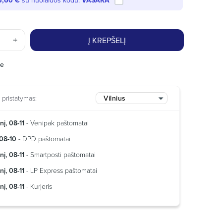
6,60 €
su nuolaidos kodu:
VASARA
Į KREPŠELĮ
je
pristatymas:
Vilnius
nį, 08-11
- Venipak paštomatai
08-10
- DPD paštomatai
nį, 08-11
- Smartposti paštomatai
nį, 08-11
- LP Express paštomatai
nį, 08-11
- Kurjeris