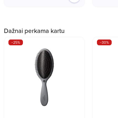
Dažnai perkama kartu
−25%
−30%