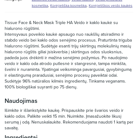
,
,
kosmetika
Korėjietiška kosmetika
Korėjietiškos veido kaukės
Tissue Face & Neck Mask Triple HA Veido ir kaklo kaukė su
hialurono rūgštimi.
Intensyvaus poveikio kaukė apsaugo nuo raukšlių atsiradimo ir
stabdo veido bei kaklo odos senėjimo procesus. Praturtinta triguba
hialurono rūgštimi. Sudėtyje esanti trijų skirtingų molekulinių masių
hialurono rūgštis giliai įsiskverbia į skirtingus odos sluoksnius,
padeda juos drėkinti ir mažina senėjimo požymius. Po naudojimo
veido ir kaklo oda atrodo putlesnė ir stangresnė, tampa minkšta,
švelni ir nuraminta. Ypatingai veiksminga pavargusiai, gyvybingumą
ir elastingumą praradusiai, senėjimo procesų paveiktai odai.
Sudėtyje 96% natūralios kilmės ingredientų. Tinkama veganams.
100% biologiškai suyranti po 75 dienų.
Naudojimas
Išimkite ir išlankstykite kaukę. Prispauskite prie švarios veido ir
kaklo odos. Palikite veikti 15 min. Nuimkite. Įmasažuokite likusį
serumą į odą. Nenuskalaukite. Rekomenduojama naudoti 1 kartą per
savaitę.
Ingredientai