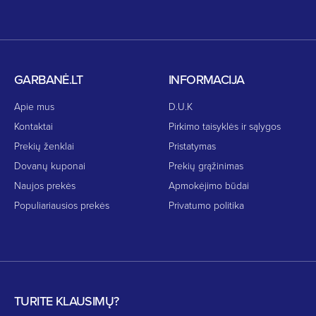
GARBANĖ.LT
INFORMACIJA
Apie mus
D.U.K
Kontaktai
Pirkimo taisyklės ir sąlygos
Prekių ženklai
Pristatymas
Dovanų kuponai
Prekių grąžinimas
Naujos prekės
Apmokėjimo būdai
Populiariausios prekės
Privatumo politika
TURITE KLAUSIMŲ?