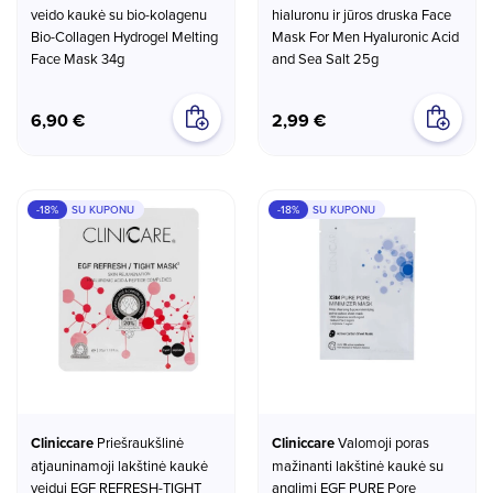
veido kaukė su bio-kolagenu
hialuronu ir jūros druska Face
Bio-Collagen Hydrogel Melting
Mask For Men Hyaluronic Acid
Face Mask 34g
and Sea Salt 25g
6,90 €
2,99 €
-18%
SU KUPONU
-18%
SU KUPONU
Cliniccare
Priešraukšlinė
Cliniccare
Valomoji poras
atjauninamoji lakštinė kaukė
mažinanti lakštinė kaukė su
veidui EGF REFRESH-TIGHT
anglimi EGF PURE Pore