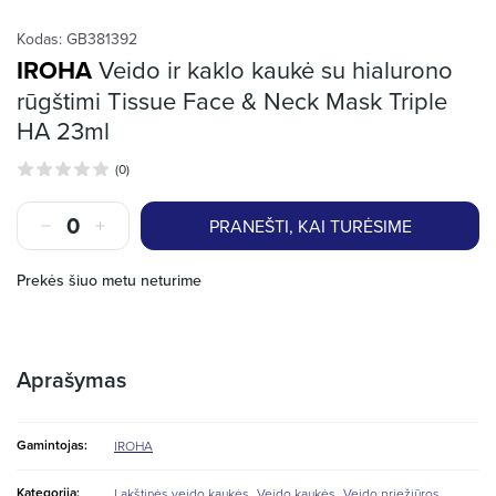
Kodas:
GB381392
IROHA
Veido ir kaklo kaukė su hialurono
rūgštimi Tissue Face & Neck Mask Triple
HA 23ml
(0)
PRANEŠTI, KAI TURĖSIME
Prekės šiuo metu neturime
Aprašymas
Gamintojas:
IROHA
,
,
Kategorija:
Lakštinės veido kaukės
Veido kaukės
Veido priežiūros