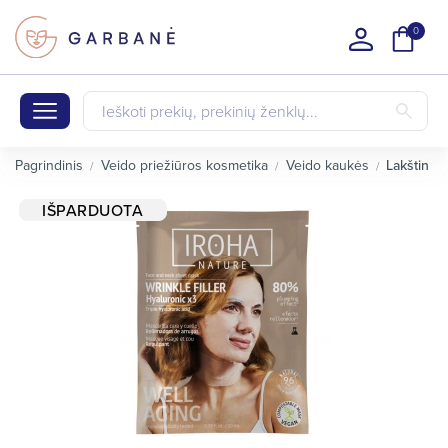
0
Pagrindinis
Veido priežiūros kosmetika
Veido kaukės
Lakštinės
IŠPARDUOTA