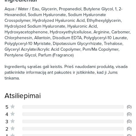
Aqua / Water / Eau, Glycerin, Propanediol, Butylene Glycol, 1, 2-
Hexanediol, Sodium Hyaluronate, Sodium Hyaluronate
Crosspolymer, Hydrolyzed Hyaluronic Acid, Ethylhexylglycerin,
Hydrolyzed Sodium Hyaluronate, Hyaluronic Acid,
Hydroxyacetophenone, Hydroxyethylcellulose, Arginine, Carbomer,
Chlorphenesin, Allantoin, Disodium EDTA, Polyglyceryl-10 Laurate,
Polyglyceryl-10 Myristate, Dipotassium Glycyrrhizate, Trehalose,
Glyceryl Acrylate/Acrylic Acid Copolymer, Pvm/Ma Copolymer,
Pentylene Glycol, Parfum (Fragrance)
Ingredientų sąrašas gali keistis. Prieš naudodami produktą, visada
patikrinkite informaciją ant pakuotės ir įsitikinkite, kad ji Jums
tinkama.
Atsiliepimai
5
(0)
4
(0)
3
(0)
2
(0)
1
(0)