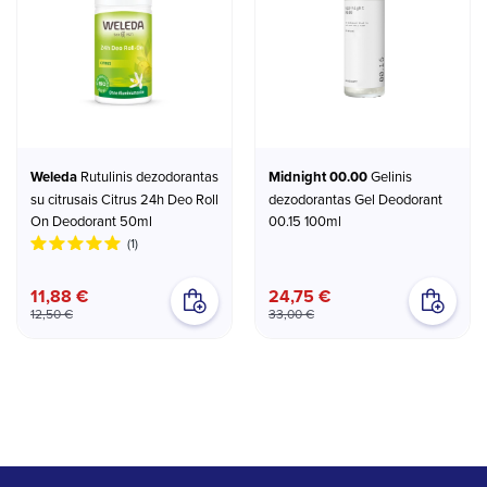
Weleda
Rutulinis dezodorantas
Midnight 00.00
Gelinis
su citrusais Citrus 24h Deo Roll
dezodorantas Gel Deodorant
On Deodorant 50ml
00.15 100ml
(1)
11,88 €
24,75 €
12,50 €
33,00 €