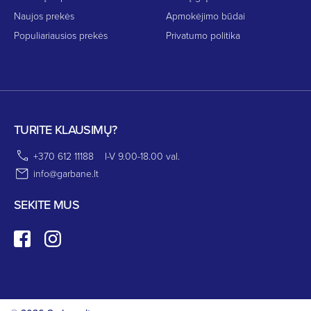
Naujos prekės
Apmokėjimo būdai
Populiariausios prekės
Privatumo politika
TURITE KLAUSIMŲ?
+370 612 11188
I-V 9.00-18.00 val.
info@garbane.lt
SEKITE MUS