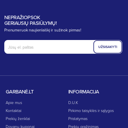
NEPRAŽIOPSOK
GERIAUSIŲ PASIŪLYMŲ!
Prenumeruok naujienlaiškį ir sužinok pirmas!
UŽSISAKYTI
GARBANĖ.LT
INFORMACIJA
Apie mus
D.U.K
Kontaktai
Pirkimo taisyklės ir sąlygos
Prekių ženklai
Pristatymas
Dovanų kuponai
Prekių grąžinimas