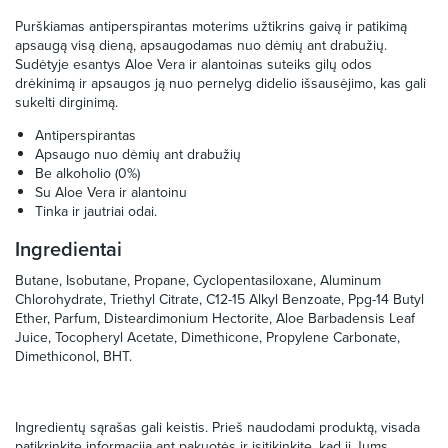
Purškiamas antiperspirantas moterims užtikrins gaivą ir patikimą
apsaugą visą dieną, apsaugodamas nuo dėmių ant drabužių.
Sudėtyje esantys Aloe Vera ir alantoinas suteiks gilų odos
drėkinimą ir apsaugos ją nuo pernelyg didelio išsausėjimo, kas gali
sukelti dirginimą.
Antiperspirantas
Apsaugo nuo dėmių ant drabužių
Be alkoholio (0%)
Su Aloe Vera ir alantoinu
Tinka ir jautriai odai.
Ingredientai
Butane, Isobutane, Propane, Cyclopentasiloxane, Aluminum
Chlorohydrate, Triethyl Citrate, C12-15 Alkyl Benzoate, Ppg-14 Butyl
Ether, Parfum, Disteardimonium Hectorite, Aloe Barbadensis Leaf
Juice, Tocopheryl Acetate, Dimethicone, Propylene Carbonate,
Dimethiconol, BHT.
Ingredientų sąrašas gali keistis. Prieš naudodami produktą, visada
patikrinkite informaciją ant pakuotės ir įsitikinkite, kad ji Jums