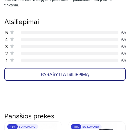
tinkama.
Atsiliepimai
5
(0)
4
(0)
3
(0)
2
(0)
1
(0)
PARAŠYTI ATSILIEPIMĄ
Panašios prekės
-18%
SU KUPONU
-18%
SU KUPONU