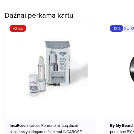
Dažnai perkama kartu
−25%
-18%
SU 
IncaRose
Incarose Permatomi lūpų dažai-
By My Beard
blizgesys ypatingam drėkinimui INCAROSE
priemonė BY 