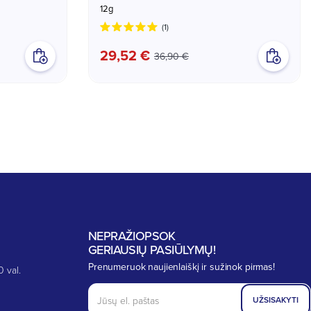
12g
(1)
29,52 €
36,90 €
NEPRAŽIOPSOK
GERIAUSIŲ PASIŪLYMŲ!
Prenumeruok naujienlaiškį ir sužinok pirmas!
0 val.
UŽSISAKYTI