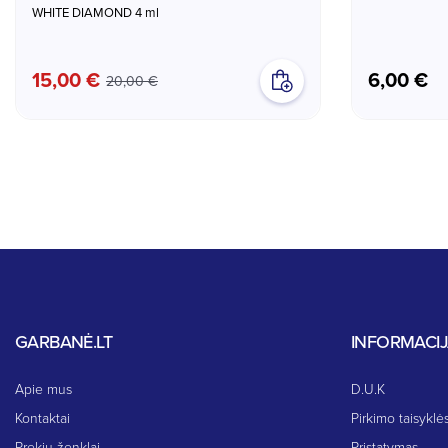
WHITE DIAMOND 4 ml
15,00 €
6,00 €
20,00 €
GARBANĖ.LT
INFORMACI
Apie mus
D.U.K
Kontaktai
Pirkimo taisyklės
Prekių ženklai
Pristatymas