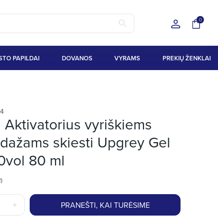
0
STO PAPILDAI
DOVANOS
VYRAMS
PREKIŲ ŽENKLAI
14
N
Aktivatorius vyriškiems
 dažams skiesti Upgrey Gel
vol 80 ml
2)
PRANEŠTI, KAI TURĖSIME