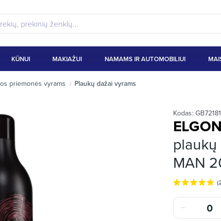
KŪNUI
MAKIAŽUI
NAMAMS IR AUTOMOBILIUI
MAI
ūros priemonės vyrams
Plaukų dažai vyrams
Kodas:
GB7218
ELGO
plaukų
MAN 20
(