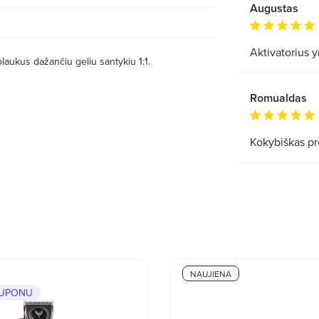
Augustas
Aktivatorius 
plaukus dažančiu geliu santykiu 1:1.
Romualdas
Kokybiškas pr
NAUJIENA
KUPONU