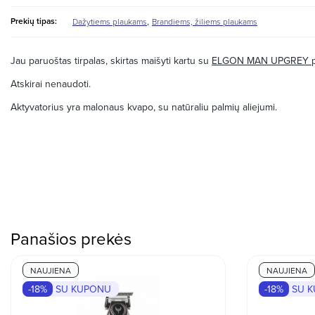
,
Prekių tipas:
Dažytiems plaukams
Brandiems, žiliems plaukams
Jau paruoštas tirpalas, skirtas maišyti kartu su
ELGON MAN UPGREY
Atskirai nenaudoti.
Aktyvatorius yra malonaus kvapo, su natūraliu palmių aliejumi.
Panašios prekės
NAUJIENA
NAUJIENA
-18%
SU KUPONU
-18%
SU 