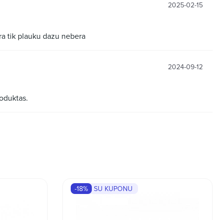
2025-02-15
yra tik plauku dazu nebera
2024-09-12
oduktas.
-18%
SU KUPONU