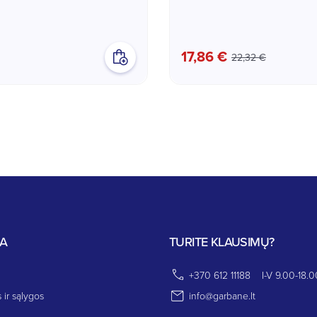
17,86 €
22,32 €
JA
TURITE KLAUSIMŲ?
+370 612 11188
I-V 9.00-18.0
 ir sąlygos
info@garbane.lt