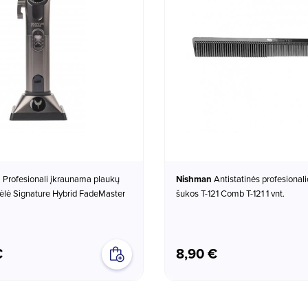
n
Profesionali įkraunama plaukų
Nishman
Antistatinės profesionalios plaukų
ėlė Signature Hybrid FadeMaster
šukos T-121 Comb T-121 1 vnt.
€
8,90 €