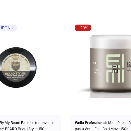
KUPONU
−20%
By My Beard Barzdos formavimo
Wella Professionals
Matinė tekstū
MY BEARD Beard Styler 150ml
pasta Wella Eimi Bold Move 150ml