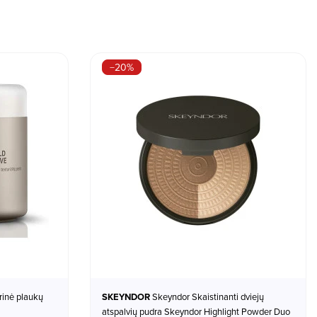
−20%
rinė plaukų
SKEYNDOR
Skeyndor Skaistinanti dviejų
atspalvių pudra Skeyndor Highlight Powder Duo