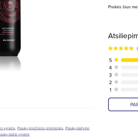
Prekės šiuo me
Atsiliepi
5
4
3
2
1
PAR
,
,
ės vyrams
Plaukų priežiūros priemonės
Plaukų dažymo
laukų dažai vyrams