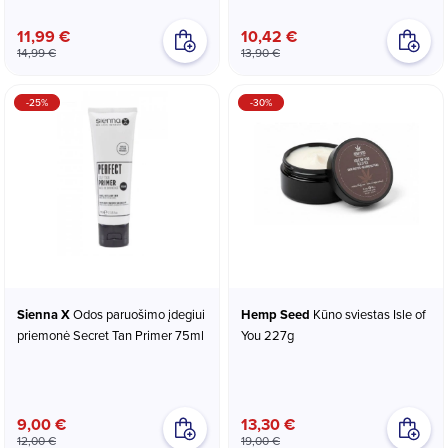
11,99 €
10,42 €
14,99 €
13,90 €
-25%
-30%
Sienna X
Odos paruošimo įdegiui
Hemp Seed
Kūno sviestas Isle of
priemonė Secret Tan Primer 75ml
You 227g
9,00 €
13,30 €
12,00 €
19,00 €