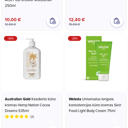
250ml
10,00 €
12,40 €
12,50 €
15,50 €
-30%
-25%
Australian Gold
Kasdienis kūno
Weleda
Universalus lengvos
kremas Hemp Nation Cocoa
konsistencijos kūno kremas Skin
Dreams 535ml
Food Light Body Cream 75ml
(2)