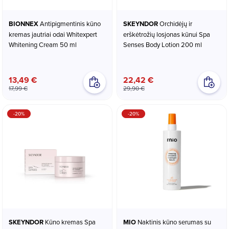
BIONNEX
Antipigmentinis kūno
SKEYNDOR
Orchidėjų ir
kremas jautriai odai Whitexpert
erškėtrožių losjonas kūnui Spa
Whitening Cream 50 ml
Senses Body Lotion 200 ml
13,49 €
22,42 €
17,99 €
29,90 €
-20%
-20%
SKEYNDOR
Kūno kremas Spa
MIO
Naktinis kūno serumas su