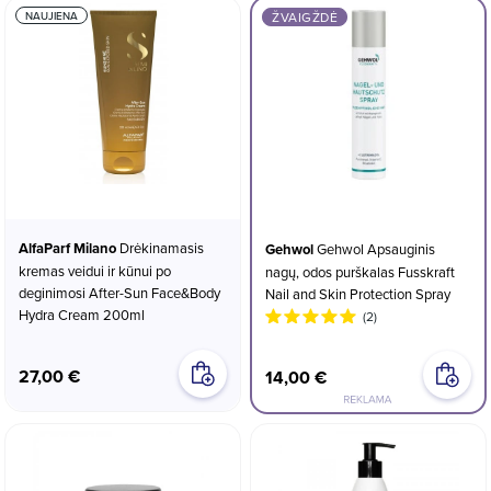
NAUJIENA
ŽVAIGŽDĖ
AlfaParf Milano
Drėkinamasis
Gehwol
Gehwol Apsauginis
kremas veidui ir kūnui po
nagų, odos purškalas Fusskraft
deginimosi After-Sun Face&Body
Nail and Skin Protection Spray
Hydra Cream 200ml
(2)
27,00 €
14,00 €