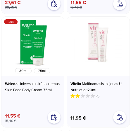
27,61 €
11,55 €
39,45 €
15,40 €
-25%
30ml
75ml
Weleda
Universalus kūno kremas
Vitella
Maitinamasis losjonas U
Skin Food Body Cream 75ml
Nutrilotio 120ml
(1)
11,55 €
11,95 €
15,40 €