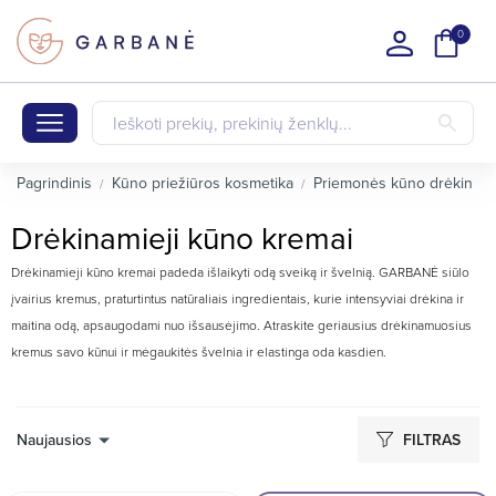
0
Pagrindinis
Kūno priežiūros kosmetika
Priemonės kūno drėkinimu
Drėkinamieji kūno kremai
Drėkinamieji kūno kremai padeda išlaikyti odą sveiką ir švelnią. GARBANĖ siūlo
įvairius kremus, praturtintus natūraliais ingredientais, kurie intensyviai drėkina ir
maitina odą, apsaugodami nuo išsausėjimo. Atraskite geriausius drėkinamuosius
kremus savo kūnui ir mėgaukitės švelnia ir elastinga oda kasdien.
Naujausios
FILTRAS