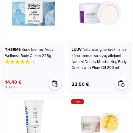
THERME
Kūno kremas Aqua
LUUV
Natūralus giliai drėkinantis
Wellness Body Cream 225g
kūno kremas su slyvų aliejumi
Natural Deeply Moisturizing Body
(1)
Cream with Plum Oil 200 ml
14,40 €
22,50 €
18,00 €
-15%