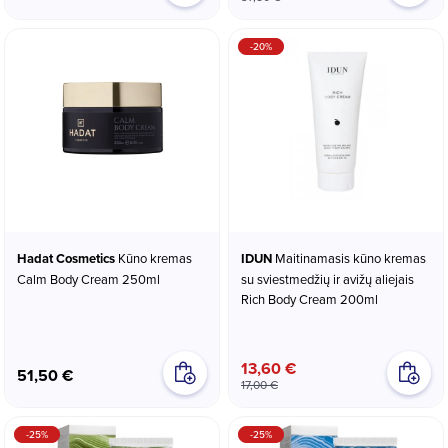
-20%
Hadat Cosmetics
Kūno kremas
IDUN
Maitinamasis kūno kremas
Calm Body Cream 250ml
su sviestmedžių ir avižų aliejais
Rich Body Cream 200ml
13,60 €
51,50 €
17,00 €
-25%
-25%