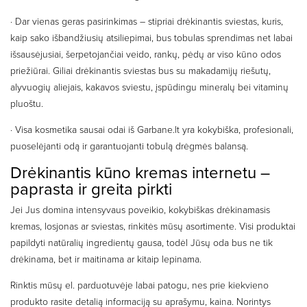
· Dar vienas geras pasirinkimas – stipriai drėkinantis sviestas, kuris,
kaip sako išbandžiusių atsiliepimai, bus tobulas sprendimas net labai
išsausėjusiai, šerpetojančiai veido, rankų, pėdų ar viso kūno odos
priežiūrai. Giliai drėkinantis sviestas bus su makadamijų riešutų,
alyvuogių aliejais, kakavos sviestu, įspūdingu mineralų bei vitaminų
pluoštu.
· Visa kosmetika sausai odai iš Garbane.lt yra kokybiška, profesionali,
puoselėjanti odą ir garantuojanti tobulą drėgmės balansą.
Drėkinantis kūno kremas internetu –
paprasta ir greita pirkti
Jei Jus domina intensyvaus poveikio, kokybiškas drėkinamasis
kremas, losjonas ar sviestas, rinkitės mūsų asortimente. Visi produktai
papildyti natūralių ingredientų gausa, todėl Jūsų oda bus ne tik
drėkinama, bet ir maitinama ar kitaip lepinama.
Rinktis mūsų el. parduotuvėje labai patogu, nes prie kiekvieno
produkto rasite detalią informaciją su aprašymu, kaina. Norintys