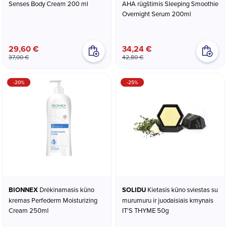
Senses Body Cream 200 ml
AHA rūgštimis Sleeping Smoothie
Overnight Serum 200ml
29,60 €
34,24 €
37,00 €
42,80 €
-20%
-25%
BIONNEX
Drėkinamasis kūno
SOLIDU
Kietasis kūno sviestas su
kremas Perfederm Moisturizing
murumuru ir juodaisiais kmynais
Cream 250ml
IT'S THYME 50g