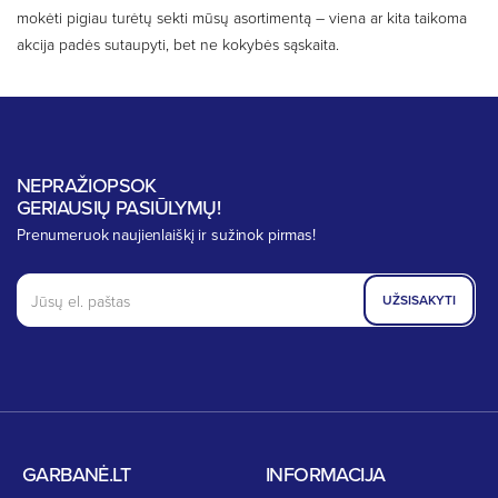
mokėti pigiau turėtų sekti mūsų asortimentą – viena ar kita taikoma
akcija padės sutaupyti, bet ne kokybės sąskaita.
NEPRAŽIOPSOK
GERIAUSIŲ PASIŪLYMŲ!
Prenumeruok naujienlaiškį ir sužinok pirmas!
UŽSISAKYTI
GARBANĖ.LT
INFORMACIJA