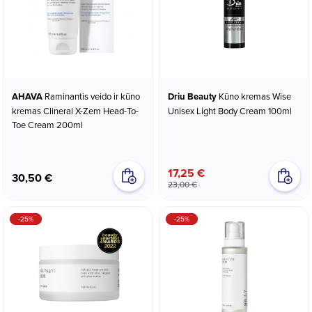
AHAVA
Raminantis veido ir kūno
Driu Beauty
Kūno kremas Wise
kremas Clineral X-Zem Head-To-
Unisex Light Body Cream 100ml
Toe Cream 200ml
17,25 €
30,50 €
23,00 €
-25%
-25%