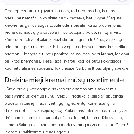
Oda reprezentuoja, ji įvaizdžio dalis, tad nenuostabu, kad jos
priežiūrai nemažai laiko skiria ne tik moterys, bet ir vyrai. Visgi ne
kiekvienas gali džiaugtis tobula oda ir prasilenkti su problemomis.
Viena dažniausių yra sausėjanti, šerpetojanti veido, rankų ar viso
kūno oda. Tokia reikalauja labai skrupulingos priežiūros, atsakingo
priemonių pasirinkimo. Jei ir Jus vargina odos sausumas, kosmetikos
priemonių lentynėlę turėtų papildyti sausai odai skirti kremai, losjonai
bei kitos priemonės. Tiesa, labai svarbu, kad jos būtų kokybiškos ir
kuo natūralesnės sudėties. Tokių rasite Garbane.lt pasiūlymų spektre.
Drėkinamieji kremai mūsų asortimente
· Šioje prekių kategorijoje rinkitės drėkinamosiomis savybėmis
pasižyminčius kremus kūnui, veidui. Produkcija „slepia“ įspūdingą
pluoštą natūralių ir labai vertingų ingredientų, kurie labai giliai
drėkina net itin išsausėjusią odą. Puikus pasirinkimas bus intensyviai
drėkinantis kremas su kanapių sėklų aliejumi, taukmedžio sviestu,
imbiero šaknų ekstraktu, taip pat odai vertingais vitaminais A, C bei E
ir kitomis veikliosiomis medžiagomis.