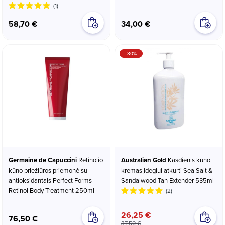
(1)
58,70 €
34,00 €
-30%
Germaine de Capuccini
Retinolio
Australian Gold
Kasdienis kūno
kūno priežiūros priemonė su
kremas įdegiui atkurti Sea Salt &
antioksidantais Perfect Forms
Sandalwood Tan Extender 535ml
Retinol Body Treatment 250ml
(2)
26,25 €
76,50 €
37,50 €