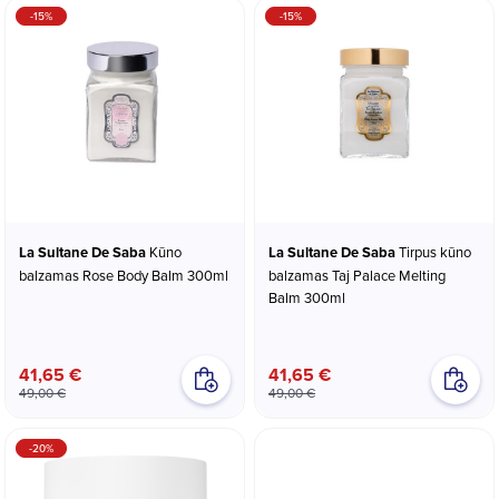
-15%
-15%
La Sultane De Saba
Kūno
La Sultane De Saba
Tirpus kūno
balzamas Rose Body Balm 300ml
balzamas Taj Palace Melting
Balm 300ml
41,65 €
41,65 €
49,00 €
49,00 €
-20%