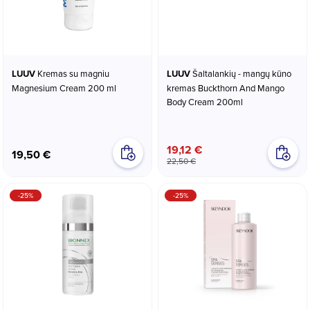
LUUV
Kremas su magniu
LUUV
Šaltalankių - mangų kūno
Magnesium Cream 200 ml
kremas Buckthorn And Mango
Body Cream 200ml
19,12 €
19,50 €
22,50 €
-25%
-25%