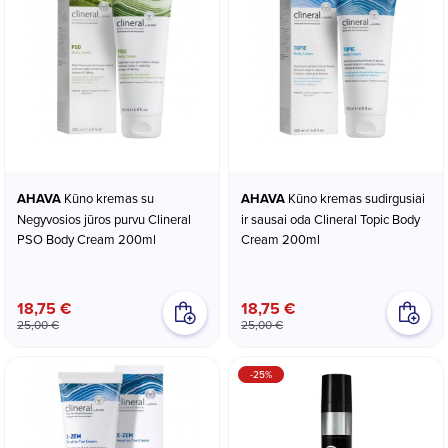
AHAVA
Kūno kremas su
AHAVA
Kūno kremas sudirgusiai
Negyvosios jūros purvu Clineral
ir sausai oda Clineral Topic Body
PSO Body Cream 200ml
Cream 200ml
18,75 €
18,75 €
25,00 €
25,00 €
-25%