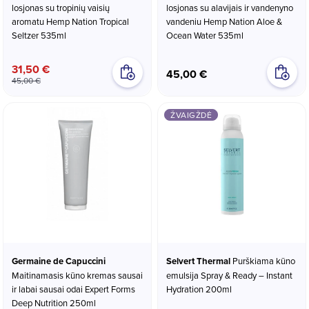
losjonas su tropinių vaisių
losjonas su alavijais ir vandenyno
aromatu Hemp Nation Tropical
vandeniu Hemp Nation Aloe &
Seltzer 535ml
Ocean Water 535ml
31,50 €
45,00 €
45,00 €
ŽVAIGŽDĖ
Germaine de Capuccini
Selvert Thermal
Purškiama kūno
Maitinamasis kūno kremas sausai
emulsija Spray & Ready – Instant
ir labai sausai odai Expert Forms
Hydration 200ml
Deep Nutrition 250ml