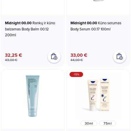
Midnight 00.00
Rankų ir kūno
Midnight 00.00
Kūno serumas
balzamas Body Balm 00.12
Body Serum 00.17 100ml
200ml
32,25 €
33,00 €
43,00 €
44,00 €
-15%
30ml
75ml