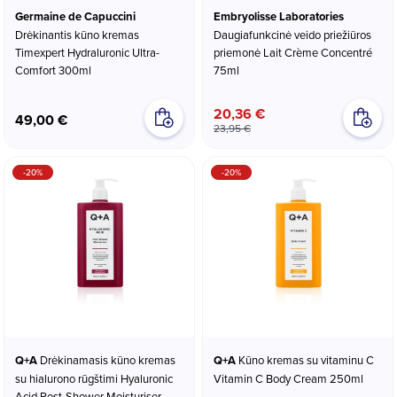
Germaine de Capuccini
Embryolisse Laboratories
Drėkinantis kūno kremas
Daugiafunkcinė veido priežiūros
Timexpert Hydraluronic Ultra-
priemonė Lait Crème Concentré
Comfort 300ml
75ml
20,36 €
49,00 €
23,95 €
-20%
-20%
Q+A
Drėkinamasis kūno kremas
Q+A
Kūno kremas su vitaminu C
su hialurono rūgštimi Hyaluronic
Vitamin C Body Cream 250ml
Acid Post-Shower Moisturiser