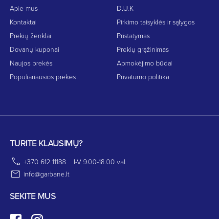
Apie mus
D.U.K
Kontaktai
Pirkimo taisyklės ir sąlygos
Prekių ženklai
Pristatymas
Dovanų kuponai
Prekių grąžinimas
Naujos prekės
Apmokėjimo būdai
Populiariausios prekės
Privatumo politika
TURITE KLAUSIMŲ?
+370 612 11188
I-V 9.00-18.00 val.
info@garbane.lt
SEKITE MUS