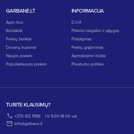
GARBANĖ.LT
INFORMACIJA
Apie mus
D.U.K
Kontaktai
Pirkimo taisyklės ir sąlygos
Prekių ženklai
Pristatymas
Dovanų kuponai
Prekių grąžinimas
Naujos prekės
Apmokėjimo būdai
Populiariausios prekės
Privatumo politika
TURITE KLAUSIMŲ?
+370 612 11188
I-V 9.00-18.00 val.
info@garbane.lt