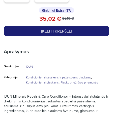
Rinkiniui
Extra
-3%
35,02 €
36,10 €
ĮKELTI Į KREPŠELĮ
Aprašymas
Gamintojas:
IDUN
,
Kategorija:
Kondicionieriai sausiems ir pažeistiems plaukams
,
Kondicionieriai plaukams
Plaukų priežiūros priemonės
IDUN Minerals Repair & Care Conditioner – intensyviai atstatantis ir
drėkinantis kondicionierius, sukurtas specialiai pažeistiems,
sausiems ir nusilpusiems plaukams. Praturtintas vertingais
ingredientais, kurie suteikia plaukams švelnumo, glotnumo ir