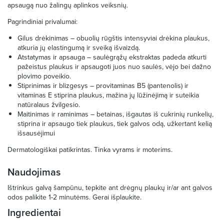
apsaugą nuo žalingų aplinkos veiksnių.
Pagrindiniai privalumai:
Gilus drėkinimas – obuolių rūgštis intensyviai drėkina plaukus,
atkuria jų elastingumą ir sveiką išvaizdą.
Atstatymas ir apsauga – saulėgrąžų ekstraktas padeda atkurti
pažeistus plaukus ir apsaugoti juos nuo saulės, vėjo bei dažno
plovimo poveikio.
Stiprinimas ir blizgesys – provitaminas B5 (pantenolis) ir
vitaminas E stiprina plaukus, mažina jų lūžinėjimą ir suteikia
natūralaus žvilgesio.
Maitinimas ir raminimas – betainas, išgautas iš cukrinių runkelių,
stiprina ir apsaugo tiek plaukus, tiek galvos odą, užkertant kelią
išsausėjimui
Dermatologiškai patikrintas. Tinka vyrams ir moterims.
Naudojimas
Ištrinkus galvą šampūnu, tepkite ant drėgnų plaukų ir/ar ant galvos
odos palikite 1-2 minutėms. Gerai išplaukite.
Ingredientai