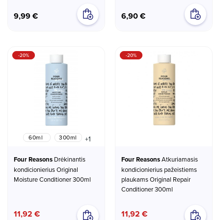
9,99 €
6,90 €
-20%
-20%
60ml
300ml
+1
Four Reasons
Drėkinantis
Four Reasons
Atkuriamasis
kondicionierius Original
kondicionierius pažeistiems
Moisture Conditioner 300ml
plaukams Original Repair
Conditioner 300ml
11,92 €
11,92 €