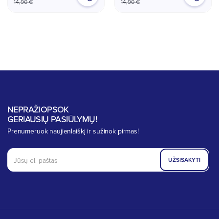
14,90 €
14,90 €
NEPRAŽIOPSOK
GERIAUSIŲ PASIŪLYMŲ!
Prenumeruok naujienlaiškį ir sužinok pirmas!
UŽSISAKYTI