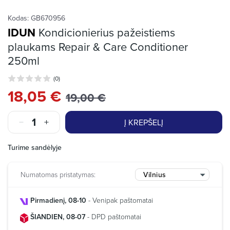
Kodas:
GB670956
IDUN
Kondicionierius pažeistiems
plaukams Repair & Care Conditioner
250ml
(0)
18,05 €
19,00 €
Į KREPŠELĮ
Turime sandėlyje
Numatomas pristatymas:
Vilnius
Pirmadienį, 08-10
- Venipak paštomatai
ŠIANDIEN, 08-07
- DPD paštomatai