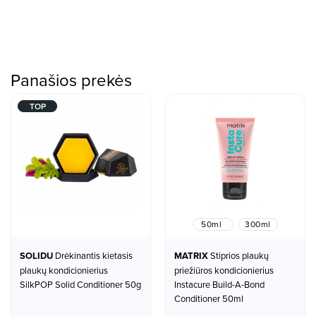
Panašios prekės
TOP
50ml
300ml
SOLIDU
Drėkinantis kietasis
MATRIX
Stiprios plaukų
plaukų kondicionierius
priežiūros kondicionierius
SilkPOP Solid Conditioner 50g
Instacure Build-A-Bond
Conditioner 50ml