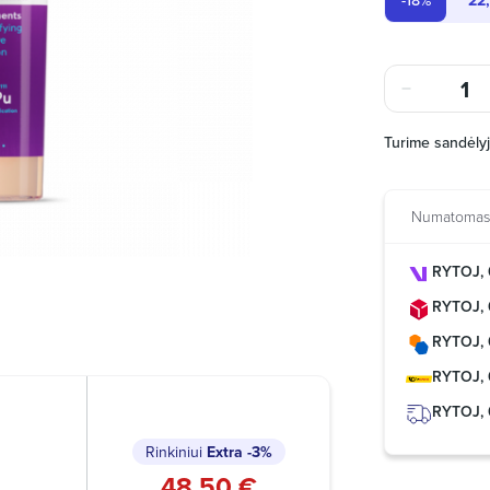
-18%
22
Turime sandėly
Numatomas 
RYTOJ, 
RYTOJ, 
RYTOJ, 
RYTOJ, 
RYTOJ, 
Rinkiniui
Extra
-3%
48,50 €