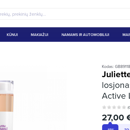
KŪNUI
MAKIAŽUI
NAMAMS IR AUTOMOBILIUI
MAI
Kodas:
GB8911
Juliet
losjona
Active 
(
27,00 