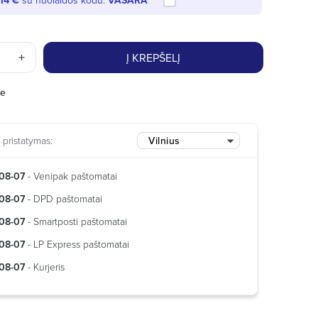
,14 €
su nuolaidos kodu:
VASARA
Į KREPŠELĮ
je
pristatymas:
Vilnius
08-07
- Venipak paštomatai
08-07
- DPD paštomatai
08-07
- Smartposti paštomatai
08-07
- LP Express paštomatai
08-07
- Kurjeris