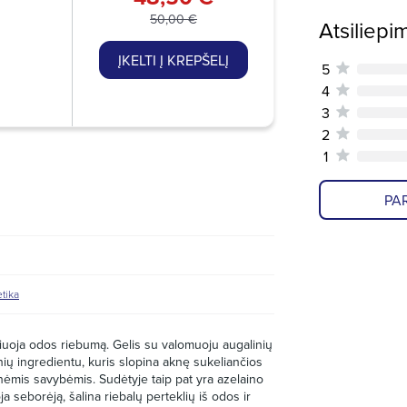
50,00 €
Atsiliepi
ĮKELTI Į KREPŠELĮ
5
4
3
2
1
PAR
tika
liuoja odos riebumą. Gelis su valomuoju augalinių
snių ingredientu, kuris slopina aknę sukeliančios
nėmis savybėmis. Sudėtyje taip pat yra azelaino
a seborėją, šalina riebalų perteklių iš odos ir