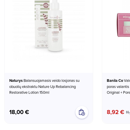
Naturys
Balansuojamasis veido losjonas su
Banila Co
Valomųjų balzamų mini rinkinys +
obuolių ekstraktu Nature Up Rebalancing
poras valantis
Restorative Lotion 150ml
Original + Por
18,00 €
8,92 €
11