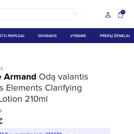
0
STO PAPILDAI
DOVANOS
VYRAMS
PREKIŲ ŽENKLAI
83
te Armand
Odą valantis
s Elements Clarifying
Lotion 210ml
0)
€