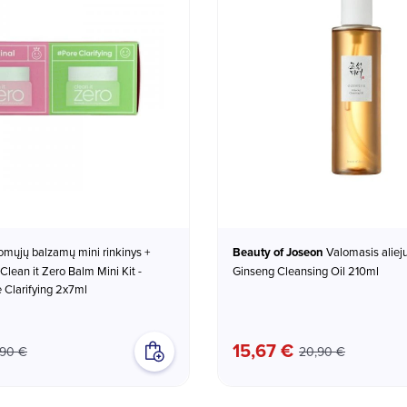
Beauty of Joseon
Valomasis aliejus veidui
 Clean it Zero Balm Mini Kit -
Ginseng Cleansing Oil 210ml
e Clarifying 2x7ml
15,67 €
,90 €
20,90 €