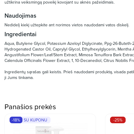
užtikrina veiksmingą poveikį kovojant su aknės pažeidimais.
Naudojimas
Nedidelį kiekį užtepkite ant norimos vietos naudodami vatos diskelį.
Ingredientai
Aqua, Butylene Glycol, Potassium Azeloyl Diglycinate, Ppg-26-Buteth-
Hydrogenated Castor Oil, Caprylyl Glycol, Ethylhexylglycerin, Mentha A
Angustifolium Flower/Leaf/Stem Extract, Mimosa Tenuiflora Bark Extrac
Calendula Officinalis Flower Extract, 1, 10-Decanediol, Citrus Nobilis Fr
Ingredientų sąrašas gali keistis. Prieš naudodami produktą, visada patikr
ji Jums tinkama.
Panašios prekės
-18%
SU KUPONU
-25%