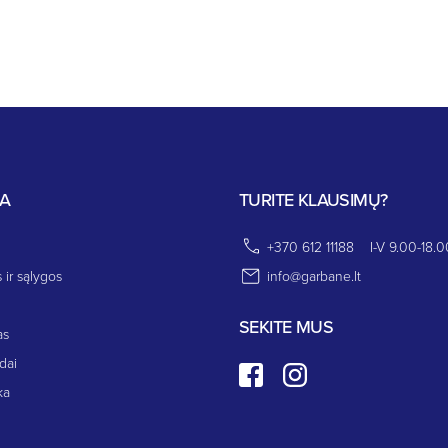
JA
TURITE KLAUSIMŲ?
+370 612 11188
I-V 9.00-18.0
 ir sąlygos
info@garbane.lt
SEKITE MUS
as
dai
ka