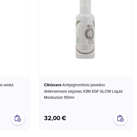
Cliniccare
Antipigmentinio poveikio
drėkinamasis losjonas X3M EGF GLOW Liquid
Moisturizer 100ml
32,00 €