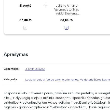
Ši prekė
Juliette Armand
Valomasis tonikas
veidui Elements
Cleansing Tonic
27,00 €
23,00 €
210ml
Aprašymas
Gamintojas:
Juliette Armand
,
,
Kategorija:
Losjonai veidui
Veido valymo priemonės
Veido priežiūros kosme
Losjonas išvalo ir atkemša poras, pašalina sebumo perteklių ir suregu
aliejų ir alyvuogių aliejaus mišiniu, sustiprintu specialiu Kanados gluo
bakterijos Propionibacterium Acnes veikimą ir pasižymi priešuždegimi
rūgšties - glicino komplekso ir "Sebustop" - ingredientų, kurie reguliuoj