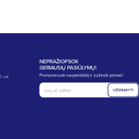
NEPRAŽIOPSOK
GERIAUSIŲ PASIŪLYMŲ!
Prenumeruok naujienlaiškį ir sužinok pirmas!
0 val.
UŽSISAKYTI