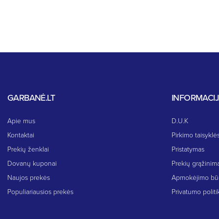
GARBANĖ.LT
INFORMACI
Apie mus
D.U.K
Kontaktai
Pirkimo taisyklės
Prekių ženklai
Pristatymas
Dovanų kuponai
Prekių grąžinim
Naujos prekės
Apmokėjimo bū
Populiariausios prekės
Privatumo politi