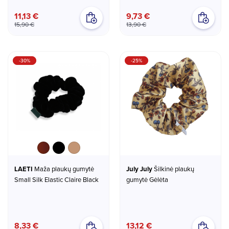
11,13 €
9,73 €
15,90 €
13,90 €
-30%
-25%
Chocolate
Black
Beige
LAETI
Maža plaukų gumytė
July July
Šilkinė plaukų
Small Silk Elastic Claire Black
gumytė Gėlėta
8,33 €
13,12 €