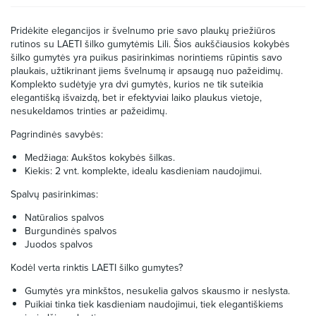
Pridėkite elegancijos ir švelnumo prie savo plaukų priežiūros
rutinos su LAETI šilko gumytėmis Lili. Šios aukščiausios kokybės
šilko gumytės yra puikus pasirinkimas norintiems rūpintis savo
plaukais, užtikrinant jiems švelnumą ir apsaugą nuo pažeidimų.
Komplekto sudėtyje yra dvi gumytės, kurios ne tik suteikia
elegantišką išvaizdą, bet ir efektyviai laiko plaukus vietoje,
nesukeldamos trinties ar pažeidimų.
Pagrindinės savybės:
Medžiaga: Aukštos kokybės šilkas.
Kiekis: 2 vnt. komplekte, idealu kasdieniam naudojimui.
Spalvų pasirinkimas:
Natūralios spalvos
Burgundinės spalvos
Juodos spalvos
Kodėl verta rinktis LAETI šilko gumytes?
Gumytės yra minkštos, nesukelia galvos skausmo ir neslysta.
Puikiai tinka tiek kasdieniam naudojimui, tiek elegantiškiems