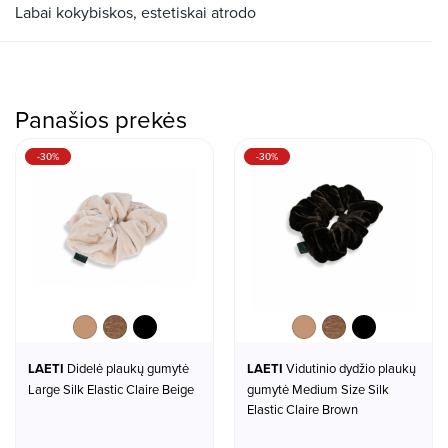
Labai kokybiskos, estetiskai atrodo
Panašios prekės
-30%
-30%
Beige
Brown
Black
Beige
Brown
Black
LAETI
Didelė plaukų gumytė
LAETI
Vidutinio dydžio plaukų
Large Silk Elastic Claire Beige
gumytė Medium Size Silk
Elastic Claire Brown