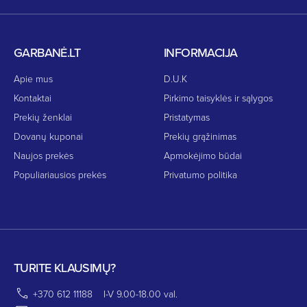
GARBANĖ.LT
INFORMACIJA
Apie mus
D.U.K
Kontaktai
Pirkimo taisyklės ir sąlygos
Prekių ženklai
Pristatymas
Dovanų kuponai
Prekių grąžinimas
Naujos prekės
Apmokėjimo būdai
Populiariausios prekės
Privatumo politika
TURITE KLAUSIMŲ?
+370 612 11188
I-V 9.00-18.00 val.