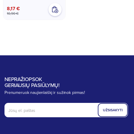
8,17 €
10,90 €
NEPRAŽIOPSOK
GERIAUSIŲ PASIŪLYMŲ!
Prenumeruok naujienlaiškį ir sužinok pirmas!
UŽSISAKYTI