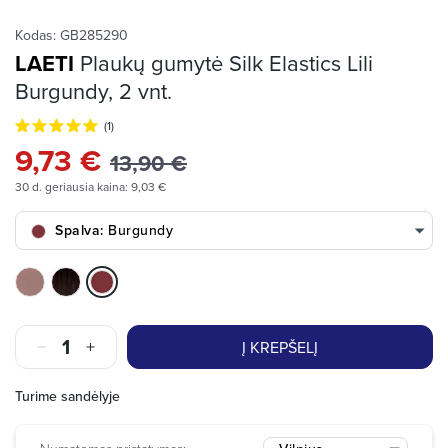
Kodas:
GB285290
LAETI
Plaukų gumytė Silk Elastics Lili
Burgundy, 2 vnt.
(1)
9,73 €
13,90 €
30 d. geriausia kaina: 9,03 €
Spalva:
Burgundy
Beige
Black
Burgundy
Į KREPŠELĮ
Turime sandėlyje