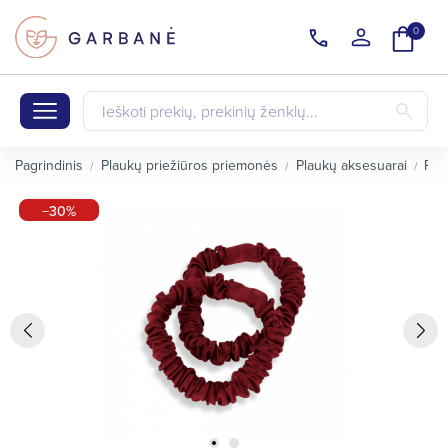
0
Pagrindinis
Plaukų priežiūros priemonės
Plaukų aksesuarai
Pla
−30%