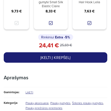
gumytė Small Silk
Hair Hook Leila
Elastic Claire
9,73 €
8,33 €
7,63 €
Rinkiniui
Extra
-5%
24,41 €
25,69 €
ĮKELTI Į KREPŠELĮ
Aprašymas
Gamintojas:
LAETI
,
,
,
Kategorija:
Plaukų aksesuarai
Plaukų gumytės
Šilkinės plaukų gumytės
Plaukų priežiūros priemonės