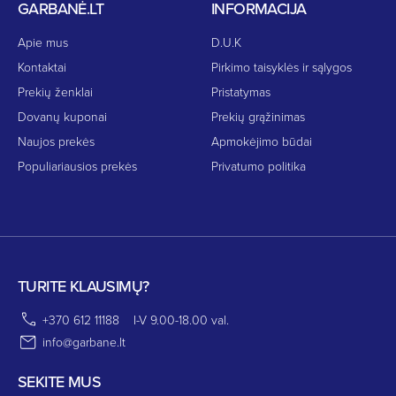
GARBANĖ.LT
INFORMACIJA
Apie mus
D.U.K
Kontaktai
Pirkimo taisyklės ir sąlygos
Prekių ženklai
Pristatymas
Dovanų kuponai
Prekių grąžinimas
Naujos prekės
Apmokėjimo būdai
Populiariausios prekės
Privatumo politika
TURITE KLAUSIMŲ?
+370 612 11188
I-V 9.00-18.00 val.
info@garbane.lt
SEKITE MUS