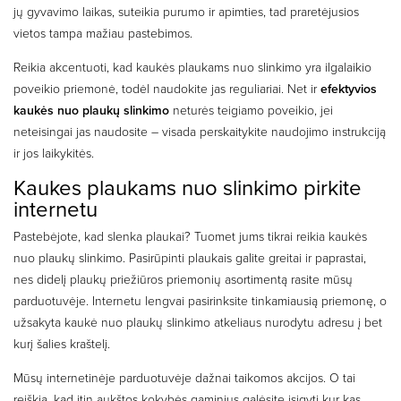
jų gyvavimo laikas, suteikia purumo ir apimties, tad praretėjusios
vietos tampa mažiau pastebimos.
Reikia akcentuoti, kad kaukės plaukams nuo slinkimo yra ilgalaikio
poveikio priemonė, todėl naudokite jas reguliariai. Net ir
efektyvios
kaukės nuo plaukų slinkimo
neturės teigiamo poveikio, jei
neteisingai jas naudosite – visada perskaitykite naudojimo instrukciją
ir jos laikykitės.
Kaukes plaukams nuo slinkimo pirkite
internetu
Pastebėjote, kad slenka plaukai? Tuomet jums tikrai reikia kaukės
nuo plaukų slinkimo. Pasirūpinti plaukais galite greitai ir paprastai,
nes didelį plaukų priežiūros priemonių asortimentą rasite mūsų
parduotuvėje. Internetu lengvai pasirinksite tinkamiausią priemonę, o
užsakyta kaukė nuo plaukų slinkimo atkeliaus nurodytu adresu į bet
kurį šalies kraštelį.
Mūsų internetinėje parduotuvėje dažnai taikomos akcijos. O tai
reiškia, kad itin aukštos kokybės gaminius galėsite įsigyti kur kas