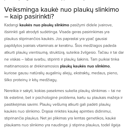
Veiksminga kaukė nuo plaukų slinkimo
– kaip pasirinkti?
Kadangi
kaukės nuo plaukų slinkimo
pasižymi didele įvairove,
išsirinkti gali atrodyti sudėtinga. Visada geras pasirinkimas yra
plaukus stiprinančios kaukės. Jos paprastai yra ypač gausiai
papildytos įvairiais vitaminais ar keratinu. Šios medžiagos padeda
atkurti plaukų vientisumą, struktūrą, suteikia žvilgesio. Tačiau ir tai dar
ne viskas – labai svarbu, stiprinti ir plaukų šakinis. Tam puikiai tinka
maitinamosios ar drėkinamosios
plaukų kaukės nuo slinkimo
,
kuriose gausu natūralių augalinių aliejų, ekstraktų, medaus, pieno,
šilko proteinų ir kitų medžiagų.
Nereikia ir sakyti, kokias pasekmes sukelia plaukų slinkimas – tai ne
tik estetinė, bet ir psichologinė problema, kartu su plaukais mažėja ir
pasitikėjimas savimi. Plaukų vešlumą atkurti gali padėti plaukų
kaukės nuo slinkimo. Drąsiai rinkitės kaukę apimties didinimui,
stiprinančia plaukus. Net jei plikimas yra lemtas genetikos, kaukė
plaukams nuo slinkimo yra naudinga: ji stiprina plaukus, todėl ilgėja