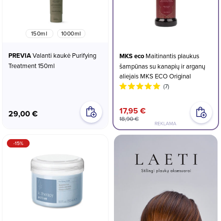
150ml
1000ml
PREVIA
Valanti kaukė Purifying
MKS eco
Maitinantis plaukus
Treatment 150ml
šampūnas su kanapių ir arganų
aliejais MKS ECO Original
(7)
17,95 €
29,00 €
18,90 €
-15%