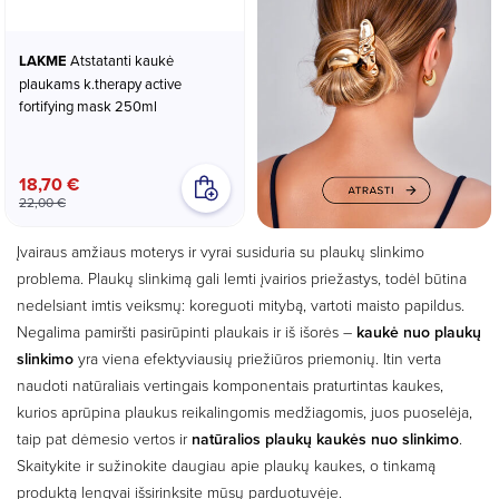
LAKME
Atstatanti kaukė
plaukams k.therapy active
fortifying mask 250ml
18,70 €
22,00 €
Įvairaus amžiaus moterys ir vyrai susiduria su plaukų slinkimo
problema. Plaukų slinkimą gali lemti įvairios priežastys, todėl būtina
nedelsiant imtis veiksmų: koreguoti mitybą, vartoti maisto papildus.
Negalima pamiršti pasirūpinti plaukais ir iš išorės –
kaukė nuo plaukų
slinkimo
yra viena efektyviausių priežiūros priemonių. Itin verta
naudoti natūraliais vertingais komponentais praturtintas kaukes,
kurios aprūpina plaukus reikalingomis medžiagomis, juos puoselėja,
taip pat dėmesio vertos ir
natūralios plaukų kaukės nuo slinkimo
.
Skaitykite ir sužinokite daugiau apie plaukų kaukes, o tinkamą
produktą lengvai išsirinksite mūsų parduotuvėje.