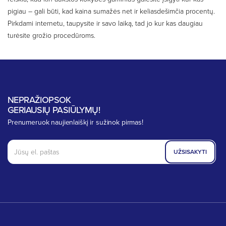
pigiau – gali būti, kad kaina sumažės net ir keliasdešimčia procentų.
Pirkdami internetu, taupysite ir savo laiką, tad jo kur kas daugiau
turėsite grožio procedūroms.
NEPRAŽIOPSOK
GERIAUSIŲ PASIŪLYMŲ!
Prenumeruok naujienlaiškį ir sužinok pirmas!
UŽSISAKYTI