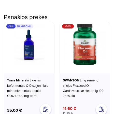
Panašios prekės
-18%
SU KUPONU
-20%
Trace Minerals
Skystas
SWANSON
Linų sėmenų
kofermentas Q10 su joniniais
aliejus Flexseed Oil
mikroelementais Liquid
Cardiovascular Health 1g 100
COQ10 100 mg 118ml
kapsuliu
11,60 €
35,00 €
14,50 €