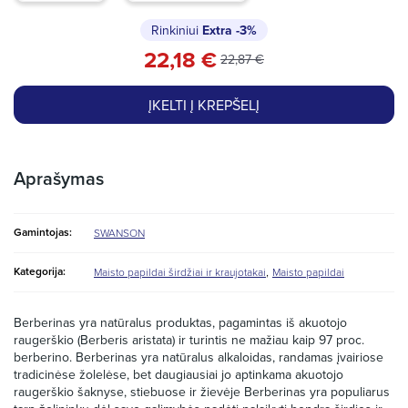
Rinkiniui
Extra
-3%
22,18 €
22,87 €
ĮKELTI Į KREPŠELĮ
Aprašymas
Gamintojas:
SWANSON
,
Kategorija:
Maisto papildai širdžiai ir kraujotakai
Maisto papildai
Berberinas yra natūralus produktas, pagamintas iš akuotojo
raugerškio (Berberis aristata) ir turintis ne mažiau kaip 97 proc.
berberino. Berberinas yra natūralus alkaloidas, randamas įvairiose
tradicinėse žolelėse, bet daugiausiai jo aptinkama akuotojo
raugerškio šaknyse, stiebuose ir žievėje Berberinas yra populiarus