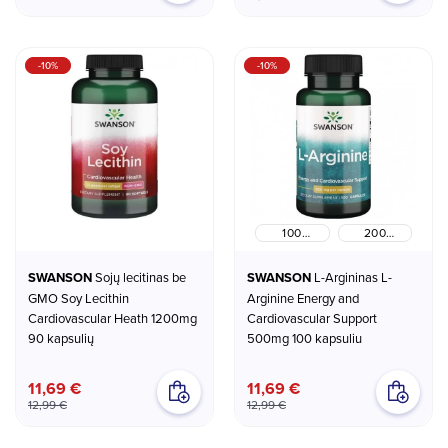
-10%
-10%
100
200
kapsuliu
kapsulių
SWANSON
Sojų lecitinas be
SWANSON
L-Argininas L-
GMO Soy Lecithin
Arginine Energy and
Cardiovascular Heath 1200mg
Cardiovascular Support
90 kapsulių
500mg 100 kapsuliu
11,69 €
11,69 €
12,99 €
12,99 €