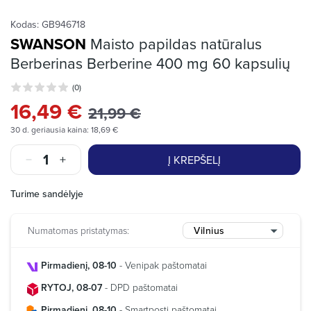
Kodas:
GB946718
SWANSON
Maisto papildas natūralus
Berberinas Berberine 400 mg 60 kapsulių
(0)
16,49 €
21,99 €
30 d. geriausia kaina: 18,69 €
Į KREPŠELĮ
Turime sandėlyje
Numatomas pristatymas:
Vilnius
Pirmadienį, 08-10
- Venipak paštomatai
RYTOJ, 08-07
- DPD paštomatai
Pirmadienį, 08-10
- Smartposti paštomatai