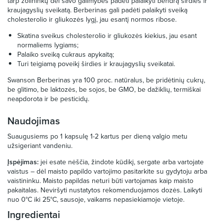
tarp žolininkų dėl savo galimybės padėti palaikyti bendrą širdies ir
kraujagyslių sveikatą. Berberinas gali padėti palaikyti sveiką
cholesterolio ir gliukozės lygį, jau esantį normos ribose.
Skatina sveikus cholesterolio ir gliukozės kiekius, jau esant
normaliems lygiams;
Palaiko sveiką cukraus apykaitą;
Turi teigiamą poveikį širdies ir kraujagyslių sveikatai.
Swanson Berberinas yra 100 proc. natūralus, be pridėtinių cukrų,
be glitimo, be laktozės, be sojos, be GMO, be dažiklių, termiškai
neapdorota ir be pesticidų.
Naudojimas
Suaugusiems po 1 kapsulę 1-2 kartus per dieną valgio metu
užsigeriant vandeniu.
Įspėjimas:
jei esate nėščia, žindote kūdikį, sergate arba vartojate
vaistus – dėl maisto papildo vartojimo pasitarkite su gydytoju arba
vaistininku. Maisto papildas neturi būti vartojamas kaip maisto
pakaitalas. Neviršyti nustatytos rekomenduojamos dozės. Laikyti
nuo 0°C iki 25°C, sausoje, vaikams nepasiekiamoje vietoje.
Ingredientai