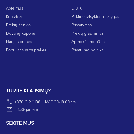
Apie mus
D.U.K
Kontaktai
Pirkimo taisyklės ir sąlygos
Prekių ženklai
Pristatymas
Dovanų kuponai
Prekių grąžinimas
Naujos prekės
Apmokėjimo būdai
Populiariausios prekės
Privatumo politika
TURITE KLAUSIMŲ?
+370 612 11188
I-V 9.00-18.00 val.
info@garbane.lt
SEKITE MUS