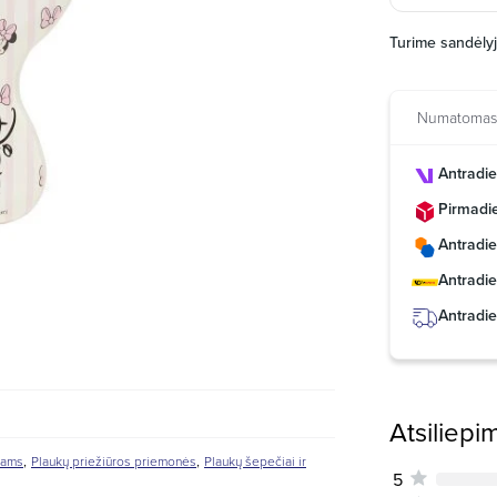
Turime sandėly
Numatomas 
Antradie
Pirmadie
Antradie
Antradie
Antradie
Atsiliepi
,
,
kams
Plaukų priežiūros priemonės
Plaukų šepečiai ir
5