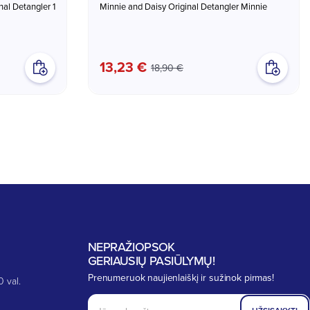
nal Detangler 1
Minnie and Daisy Original Detangler Minnie
13,23 €
18,90 €
NEPRAŽIOPSOK
GERIAUSIŲ PASIŪLYMŲ!
Prenumeruok naujienlaiškį ir sužinok pirmas!
0 val.