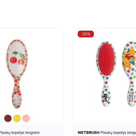
-30%
Cherry
Lemon
Peach
WETBRUSH
Plaukų šepetys lengvam