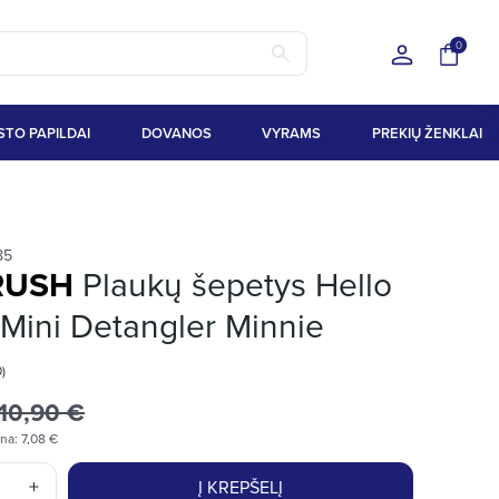
0
STO PAPILDAI
DOVANOS
VYRAMS
PREKIŲ ŽENKLAI
85
RUSH
Plaukų šepetys Hello
Mini Detangler Minnie
0)
10,90 €
ina: 7,08 €
Į KREPŠELĮ