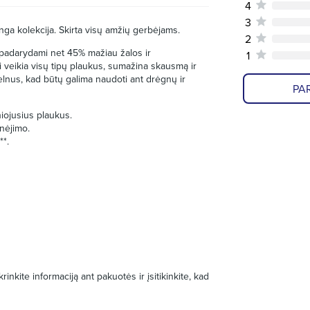
4
3
inga kolekcija. Skirta visų amžių gerbėjams.
2
us padarydami net 45% mažiau žalos ir
1
 veikia visų tipų plaukus, sumažina skausmą ir
elnus, kad būtų galima naudoti ant drėgnų ir
PAR
iniojusius plaukus.
nėjimo.
**.
inkite informaciją ant pakuotės ir įsitikinkite, kad