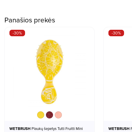
Panašios prekės
-30%
-30%
Lemon
Cherry
Peach
WETBRUSH
Plaukų šepetys Tutti Fruitti Mini
WETBRUSH
Plaukų šepetys lengvam