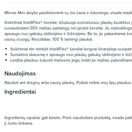
Minnie Mini atvyko pasilinksminti su šia žavia ir žaisminga, visada mad
Išskirtiniai IntelliFlex® šereliai, iššukuoja susivėlusius plaukų kuokšt
sunaudodami 55% mažiau pastangų nei įprasti šereliai. Jis stebuklingai
apsaugo nuo galiukų skilinėjimo ir lūžinėjimo. Be to, jis pakankamai šv
sausų sruogų. Rezultatas: 100 % laimingi plaukai.
Išskirtiniai itin minkšti IntelliFlex® šereliai lengvai išnarplioja susipa
Sumažina skausmą ir apsaugo nuo plaukų galiukų skilinėjimo ir lūži
Leidžia plaukus šukuoti mažesne jėga, todėl jie mažiau pažeidžiami
Naudojimas
Naudoti ant drėgnų arba sausų plaukų. Puikiai veikia visų tipų plaukus.
Ingredientai
Ingredientų sąrašas gali keistis. Prieš naudodami produktą, visada patikr
ji Jums tinkama.