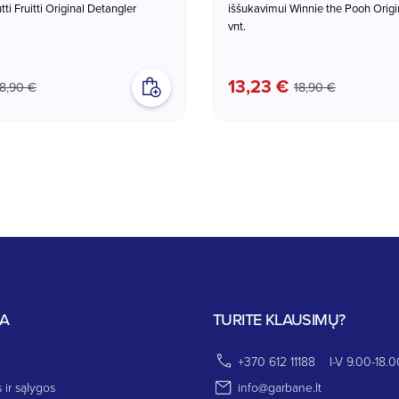
ti Fruitti Original Detangler
iššukavimui Winnie the Pooh Origi
vnt.
13,23 €
18,90 €
18,90 €
JA
TURITE KLAUSIMŲ?
+370 612 11188
I-V 9.00-18.0
 ir sąlygos
info@garbane.lt