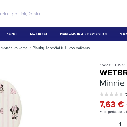
KŪNUI
MAKIAŽUI
NAMAMS IR AUTOMOBILIUI
MAI
iemonės vaikams
Plaukų šepečiai ir šukos vaikams
Kodas:
GB1973
WETB
Minnie 
(
7,63 €
30 d. geriausia ka