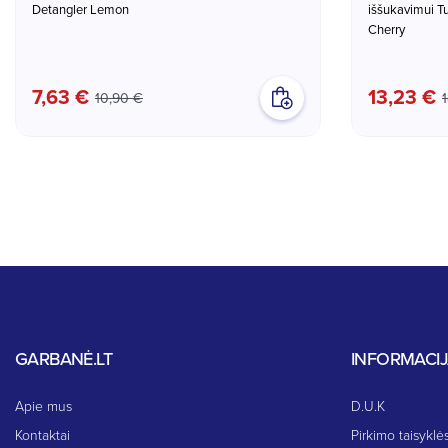
Detangler Lemon
iššukavimui Tut
Cherry
7,63 €
13,23 €
10,90 €
GARBANĖ.LT
INFORMACI
Apie mus
D.U.K
Kontaktai
Pirkimo taisyklės