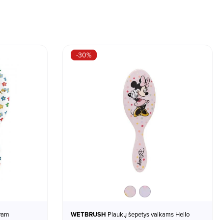
-30%
Minnie
Daisy
WETBRUSH
Plaukų šepetys vaikams Hello