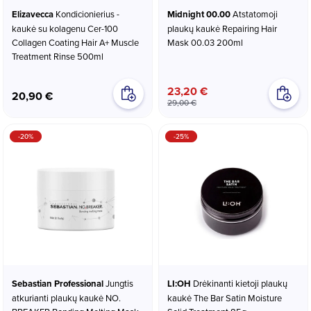
Elizavecca
Kondicionierius -
Midnight 00.00
Atstatomoji
kaukė su kolagenu Cer-100
plaukų kaukė Repairing Hair
Collagen Coating Hair A+ Muscle
Mask 00.03 200ml
Treatment Rinse 500ml
23,20 €
20,90 €
29,00 €
-20%
-25%
Sebastian Professional
Jungtis
LI:OH
Drėkinanti kietoji plaukų
atkurianti plaukų kaukė NO.
kaukė The Bar Satin Moisture