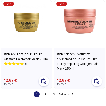
-25%
-25%
Rich
Atkurianti plaukų kaukė
Rich
Kolagenu praturtinta
Ultimate Hair Repair Mask 250ml
atkuriamoji plaukų kaukė Pure
Luxury Repairing Collagen Hair
(1)
Mask 250ml
12,67 €
12,67 €
16,90 €
16,90 €
1
2
3
Sekantis