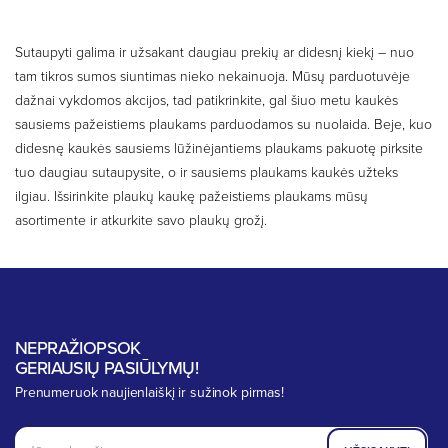
Sutaupyti galima ir užsakant daugiau prekių ar didesnį kiekį – nuo
tam tikros sumos siuntimas nieko nekainuoja. Mūsų parduotuvėje
dažnai vykdomos akcijos, tad patikrinkite, gal šiuo metu kaukės
sausiems pažeistiems plaukams parduodamos su nuolaida. Beje, kuo
didesnę kaukės sausiems lūžinėjantiems plaukams pakuotę pirksite
tuo daugiau sutaupysite, o ir sausiems plaukams kaukės užteks
ilgiau. Išsirinkite plaukų kaukę pažeistiems plaukams mūsų
asortimente ir atkurkite savo plaukų grožį.
NEPRAŽIOPSOK
GERIAUSIŲ PASIŪLYMŲ!
Prenumeruok naujienlaiškį ir sužinok pirmas!