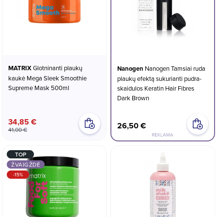
MATRIX
Glotninanti plaukų
Nanogen
Nanogen Tamsiai ruda
kaukė Mega Sleek Smoothie
plaukų efektą sukurianti pudra-
Supreme Mask 500ml
skaidulos Keratin Hair Fibres
Dark Brown
34,85 €
26,50 €
41,00 €
TOP
ŽVAIGŽDĖ
-15%