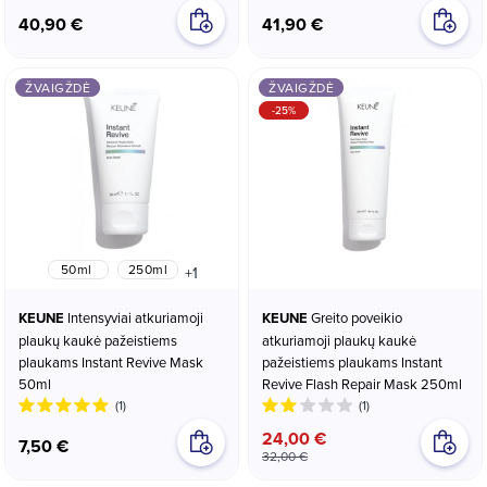
40,90 €
41,90 €
ŽVAIGŽDĖ
ŽVAIGŽDĖ
-25%
50ml
250ml
+1
KEUNE
Intensyviai atkuriamoji
KEUNE
Greito poveikio
plaukų kaukė pažeistiems
atkuriamoji plaukų kaukė
plaukams Instant Revive Mask
pažeistiems plaukams Instant
50ml
Revive Flash Repair Mask 250ml
(1)
(1)
24,00 €
7,50 €
32,00 €