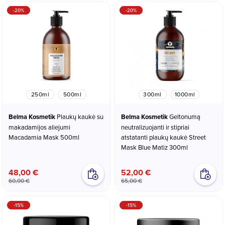
-20%
-20%
250ml
500ml
300ml
1000ml
Belma Kosmetik
Plaukų kaukė su
Belma Kosmetik
Geltonumą
makadamijos aliejumi
neutralizuojanti ir stipriai
Macadamia Mask 500ml
atstatanti plaukų kaukė Street
Mask Blue Matiz 300ml
48,00 €
52,00 €
60,00 €
65,00 €
-15%
-15%