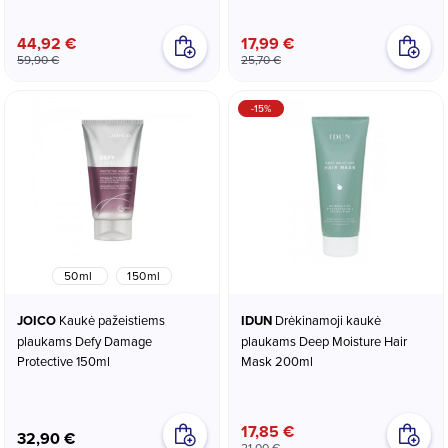
44,92 €
17,99 €
59,90 €
25,70 €
-15%
50ml
150ml
JOICO
Kaukė pažeistiems
IDUN
Drėkinamoji kaukė
plaukams Defy Damage
plaukams Deep Moisture Hair
Protective 150ml
Mask 200ml
17,85 €
32,90 €
21,00 €