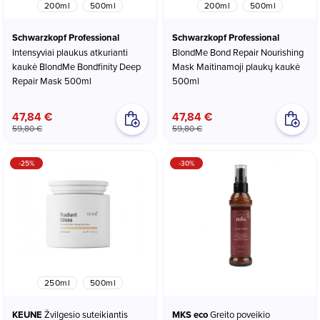
200ml
500ml
200ml
500ml
Schwarzkopf Professional
Schwarzkopf Professional
Intensyviai plaukus atkurianti
BlondMe Bond Repair Nourishing
kaukė BlondMe Bondfinity Deep
Mask Maitinamoji plaukų kaukė
Repair Mask 500ml
500ml
47,84 €
47,84 €
59,80 €
59,80 €
-25%
-30%
250ml
500ml
KEUNE
Žvilgesio suteikiantis
MKS eco
Greito poveikio