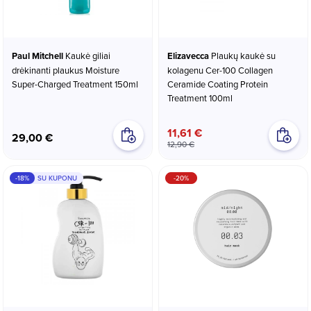
Paul Mitchell
Kaukė giliai
Elizavecca
Plaukų kaukė su
drėkinanti plaukus Moisture
kolagenu Cer-100 Collagen
Super-Charged Treatment 150ml
Ceramide Coating Protein
Treatment 100ml
11,61 €
29,00 €
12,90 €
-18%
SU KUPONU
-20%