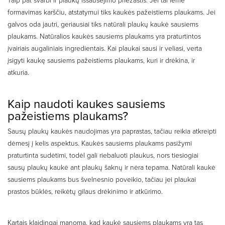
formavimas karščiu, atstatymui tiks kaukės pažeistiems plaukams. Jei
galvos oda jautri, geriausiai tiks natūrali plaukų kaukė sausiems
plaukams. Natūralios kaukės sausiems plaukams yra praturtintos
įvairiais augaliniais ingredientais. Kai plaukai sausi ir veliasi, verta
įsigyti kaukę sausiems pažeistiems plaukams, kuri ir drėkina, ir
atkuria.
Kaip naudoti kaukes sausiems
pažeistiems plaukams?
Sausų plaukų kaukės naudojimas yra paprastas, tačiau reikia atkreipti
dėmesį į kelis aspektus. Kaukės sausiems plaukams pasižymi
praturtinta sudėtimi, todėl gali riebaluoti plaukus, nors tiesiogiai
sausų plaukų kaukė ant plaukų šaknų ir nėra tepama. Natūrali kaukė
sausiems plaukams bus švelnesnio poveikio, tačiau jei plaukai
prastos būklės, reikėtų gilaus drėkinimo ir atkūrimo.
Kartais klaidingai manoma, kad kaukė sausiems plaukams yra tas