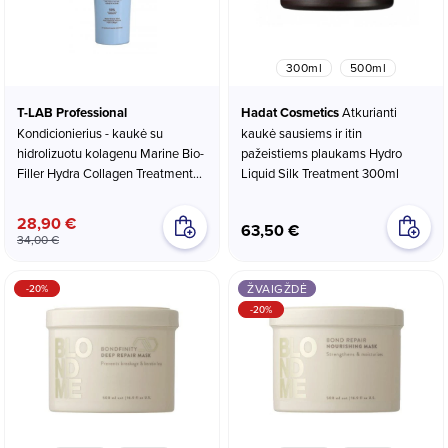
300ml
500ml
T-LAB Professional
Hadat Cosmetics
Atkurianti
Kondicionierius - kaukė su
kaukė sausiems ir itin
hidrolizuotu kolagenu Marine Bio-
pažeistiems plaukams Hydro
Filler Hydra Collagen Treatment
Liquid Silk Treatment 300ml
300ml
28,90 €
63,50 €
34,00 €
ŽVAIGŽDĖ
-20%
-20%