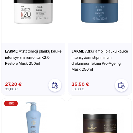
LAKME
Atstatomoji plaukų kaukė
LAKME
Atkuriamoji plaukų kaukė
intensyviam remontui K2.0
intensyviam stiprinimui ir
Restore Mask 250ml
drėkinimui Teknia Pro-Ageing
Mask 250ml
27,20 €
25,50 €
32,00 €
30,00 €
-15%