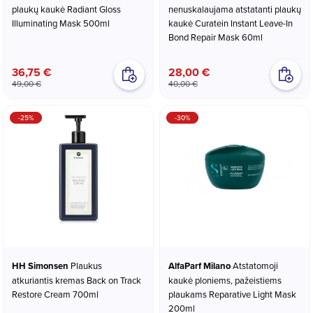
plaukų kaukė Radiant Gloss
nenuskalaujama atstatanti plaukų
Illuminating Mask 500ml
kaukė Curatein Instant Leave-In
Bond Repair Mask 60ml
36,75 €
28,00 €
49,00 €
40,00 €
-25%
-30%
HH Simonsen
Plaukus
AlfaParf Milano
Atstatomoji
atkuriantis kremas Back on Track
kaukė ploniems, pažeistiems
Restore Cream 700ml
plaukams Reparative Light Mask
200ml