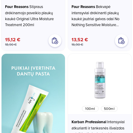
Four Reasons
Stipraus
Four Reasons
Bekvapė
drėkinamojo poveikio plaukų
intensyviai drėkinanti plaukų
kaukė Original Ultra Moisture
kaukė jautriai galvos odai No
Treatment 200ml
Nothing Sensitive Moisture
Treatment 150ml
15,12 €
13,52 €
18,90 €
16,90 €
100ml
500ml
Korban Professional
Intensyviai
atkurianti ir tankesnės išvaizdos