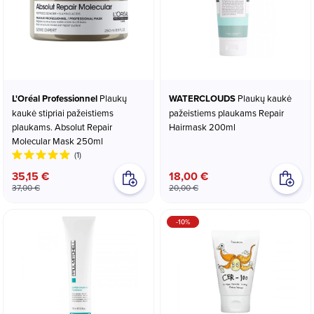
L'Oréal Professionnel
Plaukų
WATERCLOUDS
Plaukų kaukė
kaukė stipriai pažeistiems
pažeistiems plaukams Repair
plaukams. Absolut Repair
Hairmask 200ml
Molecular Mask 250ml
(1)
35,15 €
18,00 €
37,00 €
20,00 €
-10%