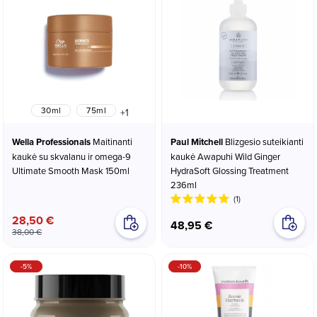
30ml
75ml
+1
Wella Professionals
Maitinanti
Paul Mitchell
Blizgesio suteikianti
kaukė su skvalanu ir omega-9
kaukė Awapuhi Wild Ginger
Ultimate Smooth Mask 150ml
HydraSoft Glossing Treatment
236ml
(1)
28,50 €
48,95 €
38,00 €
-5%
-10%