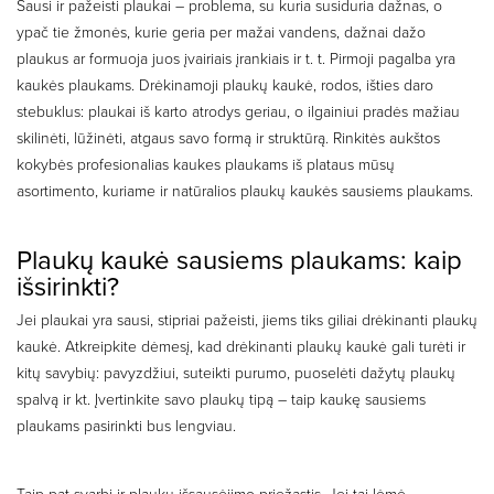
Sausi ir pažeisti plaukai – problema, su kuria susiduria dažnas, o
ypač tie žmonės, kurie geria per mažai vandens, dažnai dažo
plaukus ar formuoja juos įvairiais įrankiais ir t. t. Pirmoji pagalba yra
kaukės plaukams. Drėkinamoji plaukų kaukė, rodos, išties daro
stebuklus: plaukai iš karto atrodys geriau, o ilgainiui pradės mažiau
skilinėti, lūžinėti, atgaus savo formą ir struktūrą. Rinkitės aukštos
kokybės profesionalias kaukes plaukams iš plataus mūsų
asortimento, kuriame ir natūralios plaukų kaukės sausiems plaukams.
Plaukų kaukė sausiems plaukams: kaip
išsirinkti?
Jei plaukai yra sausi, stipriai pažeisti, jiems tiks giliai drėkinanti plaukų
kaukė. Atkreipkite dėmesį, kad drėkinanti plaukų kaukė gali turėti ir
kitų savybių: pavyzdžiui, suteikti purumo, puoselėti dažytų plaukų
spalvą ir kt. Įvertinkite savo plaukų tipą – taip kaukę sausiems
plaukams pasirinkti bus lengviau.
Taip pat svarbi ir plaukų išsausėjimo priežastis. Jei tai lėmė