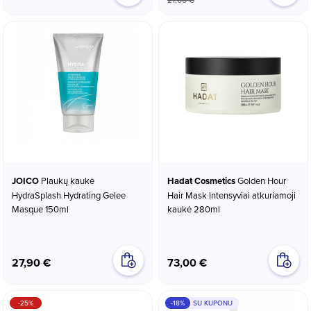
JOICO
Plaukų kaukė
Hadat Cosmetics
Golden Hour
HydraSplash Hydrating Gelee
Hair Mask Intensyviai atkuriamoji
Masque 150ml
kaukė 280ml
27,90 €
73,00 €
-25%
-18%
SU KUPONU