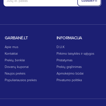
UŽSISAKYTI
GARBANĖ.LT
INFORMACIJA
Apie mus
D.U.K
Kontaktai
Pirkimo taisyklės ir sąlygos
Prekių ženklai
Pristatymas
Dovanų kuponai
Prekių grąžinimas
Naujos prekės
Apmokėjimo būdai
Populiariausios prekės
Privatumo politika