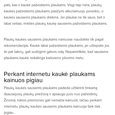
pats, kas ir kaukė pažeistiems plaukams. Visgi taip nėra, plaukų
kaukės pažeistiems plaukams pasižymi atkuriamuoju poveikiu, o
kaukės sausiems plaukams drėkina. Jei plaukai ne tik sausi, bet ir
labai veliasi, rinkitės plaukų kaukę sausiems pažeistiems plaukams.
Plaukų kaukes sausiems plaukams namuose naudokite tik pagal
rekomendacijas. Kaukė labai pažeistiems plaukams, jei užtepsite jos
iki pat šaknų, gali sudirginti galvos odą. Nepamirškite, kad sausiems
plaukams kaukė reikalinga kiekvieno plovimo metu.
Perkant internetu kaukė plaukams
kainuos pigiau
Plaukų kaukės sausiems plaukams padeda užtikrinti tinkamą
išsausėjusių plaukų priežiūrą ir apsaugo juos nuo pažeidimų.
Žinoma, tokios priemonės gali nemažai kainuoti, tačiau perkant
internetu plaukų kaukės sausiems plaukams kainuoja šiek tiek
pigiau.