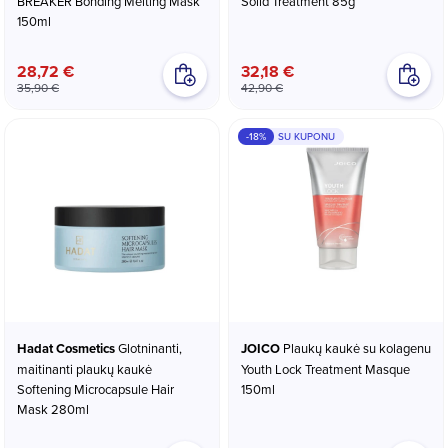
BREAKER Bonding Melting Mask
Solid Treatment 85g
150ml
28,72 €
32,18 €
35,90 €
42,90 €
-18%
SU KUPONU
Hadat Cosmetics
Glotninanti,
JOICO
Plaukų kaukė su kolagenu
maitinanti plaukų kaukė
Youth Lock Treatment Masque
Softening Microcapsule Hair
150ml
Mask 280ml