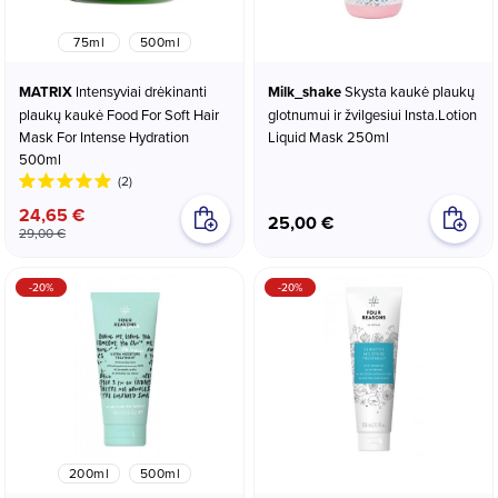
75ml
500ml
MATRIX
Intensyviai drėkinanti
Milk_shake
Skysta kaukė plaukų
plaukų kaukė Food For Soft Hair
glotnumui ir žvilgesiui Insta.Lotion
Mask For Intense Hydration
Liquid Mask 250ml
500ml
(2)
24,65 €
25,00 €
29,00 €
-20%
-20%
200ml
500ml