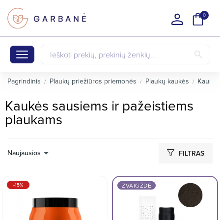
0
Pagrindinis
Plaukų priežiūros priemonės
Plaukų kaukės
Kaukės
Kaukės sausiems ir pažeistiems
plaukams
Naujausios
FILTRAS
-15%
ŽVAIGŽDĖ