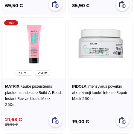
69,50 €
35,90 €
-15%
50ml
250ml
MATRIX
Kaukė pažeistiems
INDOLA
Intensyvaus poveikio
plaukams Instacure Build-A-Bond
atkuriamoji kaukė Intense Repair
Instant Revival Liquid Mask
Mask 250ml
250ml
21,68 €
19,00 €
25,50 €