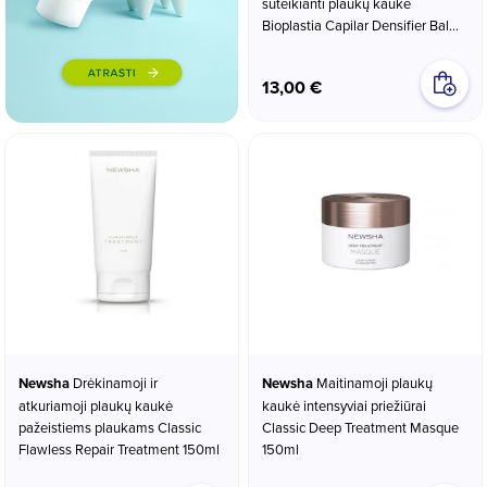
suteikianti plaukų kaukė
Bioplastia Capilar Densifier Balm
100ml
13,00 €
Newsha
Drėkinamoji ir
Newsha
Maitinamoji plaukų
atkuriamoji plaukų kaukė
kaukė intensyviai priežiūrai
pažeistiems plaukams Classic
Classic Deep Treatment Masque
Flawless Repair Treatment 150ml
150ml